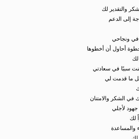
كر والتقدير لك
جة إلى الدعم
في ونجاحي
طوة أحاول أن أخطوها
لك
كنت سببًا في سعادتي
كل ما قدمت لي
ك
 في الشكر والامتنان
جهود لأجلي
 لك
ء والمساعدة
 لك