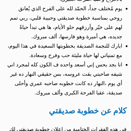
يوم مُختلف جداً، الحمّد لله على الفرح الذي يُعانق
روحي بمناسبة خطوبة صديقتي وحبيبة قلبي، ربي تمم
لهم على خيّر وأرزقهم حلو الأيام، ها هي تبدأ حياةً
جديده، هي أميرة وهو فارسها، ألف مبروك.
ابارك للنجمة الصديقة بخطوبتها السعيدة في هذا اليوم،
مع تمنياتي لها حياة مليئة حب وفرح وسعادة.
انا بجد بحس إني أسعد واحده ف الكون كله لمجرد اني
شيفه صاحبتي بقت عروسه، بس حقيقي النهار ده غير
أي يوم ،النهار ده كانت خطوبه صاحبه عمري وأحلى
صديقة، عقبا الفرحة الكبرى وألف مبروك.
كلام عن خطوبة صديقتي
في هذه الفقرات الختامية من إعلان خطوبة صديقتي لك