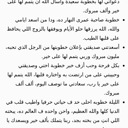
دعواتي لها بخطوبة سعيدة واسأل الله ان يتمم لها على
خير وألف مبروك.
خطوبة صاحبة عمرى النهار ده، ودا من اسعد ايامي
والله، الله يرزقها حلو الأيام ويوفقها بالزوج اللي يحافظ
على قلبها الطيب.
أسعدتني صديقتي بإعلان خطوبتها من الرجل الذي تحبه،
مليون مبروك وربي يتمم لها على خير.
بكل فرحة وحب أزف خبر خطوبة اختي وصديقتي
وحبيبتي على من ارتضت به واختاره قلبها، الله يتمم لها
على خير يا رب، سعادتي ما توصف اليوم، ألف ألف
مبروك.
الليلة خطوبه احلى حد ف حياتي حرفيا واطيب قلب في
الدنيا كلها والله العظيم، واحن واحده ف العالم ده، يبخته
اللي انتِ من بخته بجد، ربنا يتملك بألف خير ويسعدك يا