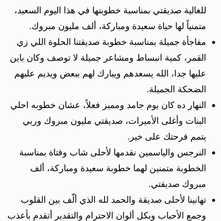
للغالية صديقتي بمناسبة خطوبتها في هذا اليوم السعيد،
متمنياً لها حياة سعيدة ومباركة، ألف مليون مبروك.
مفاجأة جميلة بمناسبة خطوبة صديقتنا الحلوة اللي زي
القمر، كمية انبساط ومشاعر جميلة لا توصف وكان باين
عليها جدا، الله يسعدهم ويبارك لهم ببعض ويديم عليهم
الضحكة الجميلة.
النهار ده كان يوم جامد ومميز فعلاً، عشان خطوبه احلي
البنات وأغلى الأميرات، صديقتي مليون مبروك وربي
يتمم فرحتك على خير.
النرجس والياسمين نقدمها لأحلى شاب وفتاة بمناسبة
الخطوبة متمنين لهما خطوبة سعيدة ومباركة، ألف
مبروك صديقتي.
تهانينا لأحلى صديقة والحمد لله الذي ألّف بين القلوب
وجمع الأحباب وبكل ألوان الاحترام والتقدير أتقدم بأعذب