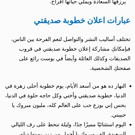
يرزقها السعادة ويملي حياتها أفراح.
عبارات اعلان خطوبة صديقتي
تختلف أساليب النشر والتواصل لتعم الفرحة بين الناس،
فبإمكانكِ مشاركة إعلان خطوبة صديقتي في قروب
الصديقات وكذلك العائلة وأيضاً في بوست رائع على
صفحتكِ الشخصية.
النهار ده هو من أسعد الأيام، يوم خطوبة أحلى زهرة في
الدنيا، خطوبة صديقتي وأختي وكل حاجه حلوة في الدنيا،
بحس إني بوزع حب على العالم كله، مليون مبروك يا
حبيبتي.
اليوم استثنائيًا مميزًا جدًا، وليلة تنحط على رف الليالي
السعيدة، الف مبروك يا أجمل من زين يمينها دبله،