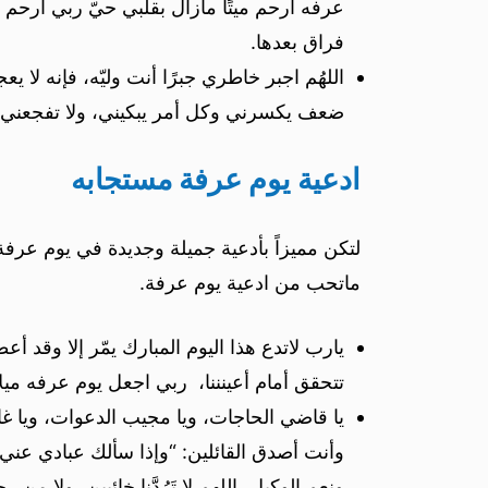
عرفه أرحم ميتًا مازال بقلبي حيّ ربي أرحم و
فراق بعدها.
اللهُم اجبر خاطري جبرًا أنت وليّه، فإنه
ضعف يكسرني وكل أمر يبكيني، ولا تفجعني في
ادعية يوم عرفة مستجابه
لتكن مميزاً بأدعية جميلة وجديدة في يوم عرفة
ماتحب من ادعية يوم عرفة.
يارب لاتدع هذا اليوم المبارك يمّر إلا وقد أع
تتحقق أمام أعينننا، ربي اجعل يوم عرفه ميلاد
يا قاضي الحاجات، ويا مجيب الدعوات، ويا غاف
وأنت أصدق القائلين: “وإذا سألك عبادي عني فإ
ونعم الوكيل، اللهم لا تَرُدَّنا خائبين، ولا من رحمتك مطرو