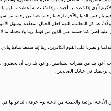
ّ الأكرم الَّذِي إِذَا دُعيت به أجبت، وإِذَا سُئلت به أعطيت، اللهم
يم يا رحمن الدنيا والآخرة ارحمنا رحمة تغننا عن رحمة من سو
كُفّ عنا كل المعائب، اللهم احلل الحبال المعقّدة، وسهّل الأمو
ل علينا إصرا كما حملته على الذين من قبلنا، ربنا ولا تحملنا ما ل
دامنا وانصرنا على القوم الكافرين، ربنا إننا سمعنا مناديا ينادي ل
لين،رب أعوذ بك من همزات الشياطين، وأعوذ بك رب أن يحضرون
ي برحمتك في عبادك الصالحين.
لأدعية الرائعة والجميلة من ادعية يوم عرفة ، لتدعو بها في ه