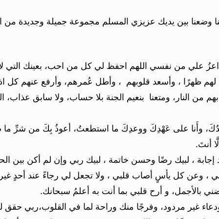
نا وضعنا بين يديك عزيزي المسلم مجموعة جميلة وجديدة من الأ
 علي من نفسي اللهم احفظ لي كل من احب، بعينك التي لا تنام ،
 لهم ظهرًا ، وأسعد قلوبهم ، وأطل عُمرهم، وأرفع عنهم كل اذ
هم من النار، ومتعنا بنعيم الجنة بلا حساب، ولا سابق عذاب، ا
وأَنا عبدُكَ، وأَنا على عَهْدِكَ ووعدِكَ ما استطعتُ، أعوذُ بِكَ من شرِّ م
ّا أنتَ.
عد إجابة ، لبيك رضًا وحسن خاتمة ، لبيك ربي وإن لم أكن بين الحجي
وعن كل يأسٍ أصاب قلبي ، ولا تجعل لي رجاءً عند أحدٍ غيرك، ا
ني بالأجمل، و أرح قلبي بما أنت به أعلمُ سبحانك.
دعاء غير مردود، وفرجًا منك وراحة لما في القلوب،ربي حقق لي