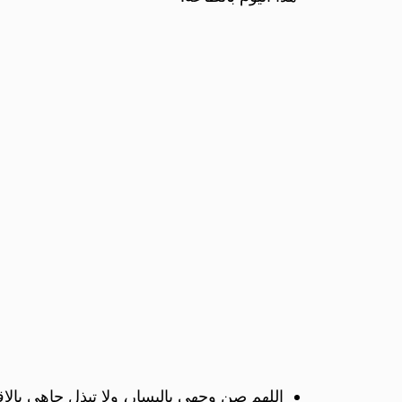
اللهم صن وجهي باليسار، ولا تبذل جاهي با