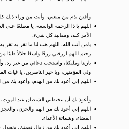
وأفتن بذم من منعني، وأنت من وراء ذلك كله
اللهم يا ذا الرحمة الواسعة، يا مطلعًا عل
الأمر كله، ومقاليد كل شيء.
يامن أنت الله، اللهم هب لنا ما تقر به تقر 
رحيم اللهم ارزقني رزقًا واسعًا حلالاً طيبًا من
ياربنا ومليكنا، واستجب دعائي من غير رد، وأع
ولي المؤمنين، ويا خير الناصرين، يا غياث الم
اللهم إني أعوذ بك من الهدم، وأعوذ بك من ا
وأعوذ بك أن يتخبطني الشيطان عند الموت، و
اللهم إني أعوذ بك من الهم والحزن، والعجز 
القضاء، وشماتة الأعداء.
اللهم إني أعوذ بك من زوال نعمتك، وتحول 