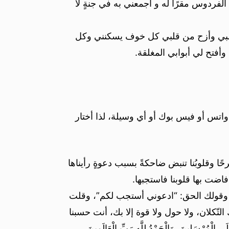
الفردوس مقرًا له و أجمعني به في جنةٍ لا
ح قلبي وأزح من قلبي كل خوف يسكنني وكل
فتح لي أبوابي المغلقة.
واتس أو فيس بوك أو أي وسيلة، لذا أختار
حًا وقلوبُنا تنبض ضاحكةً بسبب دعوةٍ رأيناها
فاضت بها قلوبنا فاستجبها.
قلت وقولك الحق: “ادعوني أستجب لكم”، وقلت
تّكلان، ولا حول ولا قوة إلا بك، أنت حسبنا
ْسَلِينَ، وَالْحَمْدُ لِلَّهِ رَبِّ الْعَالَمِينَ.