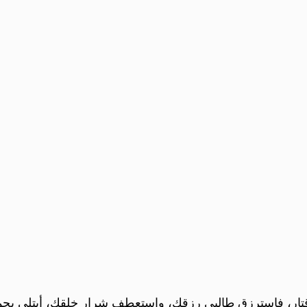
لإقتار، فاسترزق طالبي رزقك، واستعطف شرار خلقك، أبتلى بح