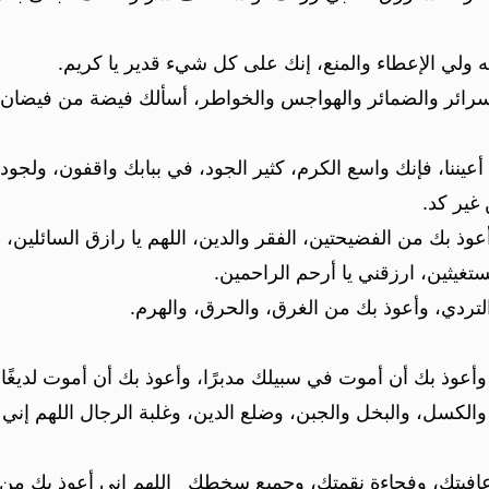
 ولي الإعطاء والمنع، إنك على كل شيء قدير يا كريم.
ى السرائر والضمائر والهواجس والخواطر، أسألك فيضة من فيض
به أعيننا، فإنك واسع الكرم، كثير الجود، في ببابك واقفون، ولج
 غير كد.
وذ بك من الفضيحتين، الفقر والدين، اللهم يا رازق السائلين، ويا
ستغيثين، ارزقني يا أرحم الراحمين.
لتردي، وأعوذ بك من الغرق، والحرق، والهرم.
أعوذ بك أن أموت في سبيلك مدبرًا، وأعوذ بك أن أموت لديغًا.
والكسل، والبخل والجبن، وضلع الدين، وغلبة الرجال اللهم إني 
عافيتك، وفجاءة نقمتك، وجميع سخطك اللهم إني أعوذ بك من 