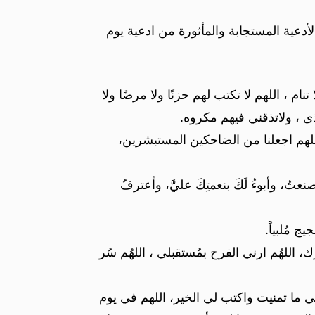
دعية المستجابة والمأثورة من ادعية يوم
 اللهم لا تكتب لهم حزنًا ولا مرضًا ولا
ى ، ولاتذقني فيهم مكروه.
للهم اجعلنا من الضاحكين المستبشرين،
ا صنعتُ، وأبوءُ لَكَ بنعمتِكَ عليَّ، وأعترفُ
ج مُلبياً.
للهُم ارني الفرح بمُستقبلي ، اللهُم سُر
 ما تمنيت واكتب لي الخير، اللهم في يوم