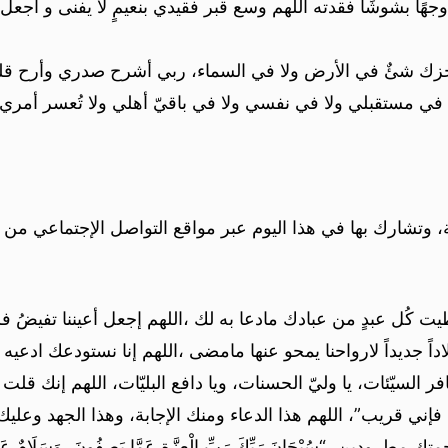
جهًا بشوشًا فقدته اللهم وسع قبر فقيدي بنعيمٍ لا يفنى و أجعل 
 لا يعجزك شئٌ في الأرض ولا في السماء، ربي أشرح صدري وأر
 مستقبلي ولا في نفسي ولا في باقيّ أهلي ولا تُعسر أمري وأ
، وتشارك بها في هذا اليوم عبر مواقع التواصل الإجتماعي من 
طيت كُل عبدٍ من عبادك مادعا به لك ،اللهم إجعل أعيننا تفيضُ فر
اً جديداً لارواحنا يمحو عنها مامضى ،اللهم إنا نستودعك ادعيه 
ر السيّئات، يا وليّ الحسنات، ويا دافع البليّات، اللهم إنك 
ني قريب”، اللهم هذا الدعاء ومنك الإجابة، وهذا الجهد وعليك ال
دين، “سُبْحَانَ رَبِّكَ رَبِّ الْعِزَّةِ عَمَّا يَصِفُونَ، وَسَلَامٌ عَلَى الْمُر