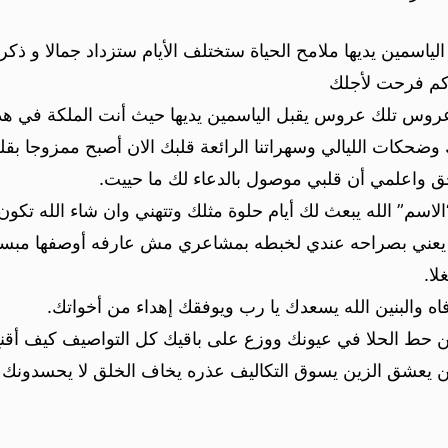
ين يديها ملامح الحياة ستختلف الأيام ستزداد جمالا و ذكريا
ه كم فرحت لأجلك
روس تلك عروس يقبل الياسمين يديها حيث أنت الملكة في هذا
وضحكات الليالي وسهراتنا الرائعة قلبك الان أصبح ممزوجا بقل
تحق واعلمي أن قلبي موصول بالدعاء لك ما حييت.
الاسم” الله يبعث لك أيام حلوة مثلك وتتهني وان شاء الله تك
يلي يعني بصراحه عندي لخبطه بمشاعري مش عارفه أوصفها مبس
لا.
 والبنين الله يسعدك يا رب ويوفقك إهداء من أخواتك.
 من حط الحلا في عيونك ووزع على باقيك كل التواصيف كيف أق
 يعشق الزين يسوق التكاليف عذره يخاف الخلق لا يحسدونك 