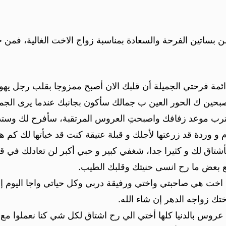
 من بساتين الفرحة والسعادة بمناسبة زواج الاخت الغالية، فمن خ
ئمة فرحتي الجميلة أن قلبك الان أصبح ممزوجا بقلب رجل يهوا
حين ك الحور العين ب جمالك سأكون بجانبك عندما يرى الج
قترب موعد زفافك واصبحتِ العروس المرتقبة، سأفرح لك وستد
و وردة قد زرعتها لأجلك و قبلة عتيقة كنت قد خبأتها لك كم 
سأشتاق لك و كثيرا جدا، شغفي كبير و حبي أكبر لن تعادلك في 
ع بعض ما رح انسى حنيتك وقلبك الطيب.
خت هي صاحبتي واختي ورفيقة دربي وكل حياتي واجا اليوم إلي
تك زواجه الدهر إن شاء الله.
عروس بالدنيا كلها أختي الي رح اشتاق لكل شي كنا نعملوا مع