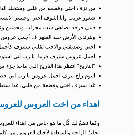
س تزف اختي وقطعه من قلبي وستخلد الذاكرة
شعور غريب وانا اشوف اختي وحبيبتي لابسه ف
فيني فرحه تضاهي ست مجرات ونجمتين وغي
ولترتدي الأرض حلة الطهر ف أجمل عروس ستز
اختي وصديقتي والاحب لقلبي ستنزف كأجمل
أجمل عروس ستزف قريبا، يا رب أني استودعت
“التاريخ” انتظر هذا التاريخ اللي ماخذ جزء
اليوم راح تنزف اجمل عروس يا رب اني حصن
غدا ستزف اختي وقطعة من قلبي، غدا ستعلن 
اهداء من اخت العروس للعرو
وكما نضعُ لكِ كُل ما هو خاص من اهداء للعروس 
يجلبُ الراحة والسعادة لأختكِ العروس من كلم