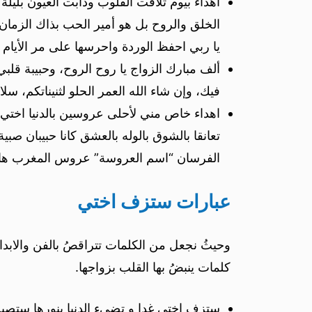
اهداء بيوم تلاقت القلوب وذابت العيون بليلة
الخلق والروح بل هو أمير الحب بذاك الزمان 
يا ربي احفظ الوردة واحرسها على مر الأيا
ألف مبارك الزواج يا روح الروح، وحبيبة قلب
فيك، وإن شاء الله العمر الحلو لثنيناتكم، سلا
اهداء خاص مني لأحلى عروسين بالدنيا اخت
تعانقا بالشوق بالوله بالعشق كانا حبيبان
الفرسان “اسم العروسة” عروس المغرب هامت
عبارات ستزف اختي
وحيثُ نجعل من الكلمات تتراقصُ بالفن والابداع 
كلمات ينبضُ بها القلب بزواجها.
ستزف اختي غدا و تضيء الدنيا بنورها ستصب