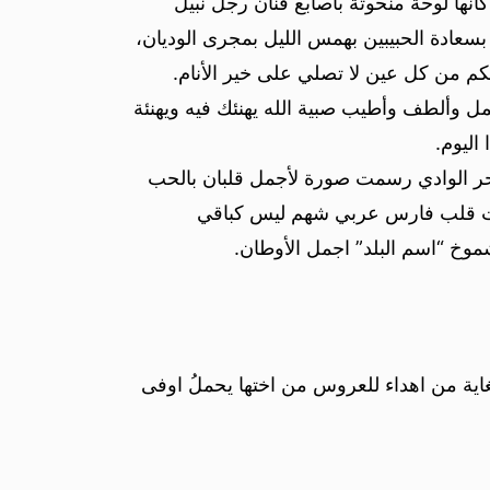
أنها لوحة منحوتة بأصابع فنان رجل نبيل
بسعادة الحبيبين بهمس الليل بمجرى الوديان،
م من كل عين لا تصلي على خير الأنام.
مل وألطف وأطيب صبية الله يهنئك فيه ويهنئة
اليوم.
ر الوادي رسمت صورة لأجمل قلبان بالحب
سرقت قلب فارس عربي شهم ليس كباقي
خ “اسم البلد” اجمل الأوطان.
للغاية من اهداء للعروس من اختها يحملُ اوفى