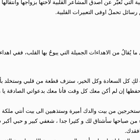
 التي تُعبّر عن اصدق المشاعر القلبية لاختها بزواجها وانتقالها 
رسائل تحملُ اوفى التعبيرات القلبية.
 يُقالُ من الاهداءات الجميلة التي يبوحُ بها القلب، ففي اهد
كتب لكِ كل السعادة وكل الخير، ستزف قطعة من قلبي وستخلد ب
حفظها إن لم أكن معك كل وقت فأنا معك بدعواتي الصادقة يا رب
ستخرجين من بيت والدك أميرة وستذهبين الى بيت أنتي ملكة 
زء من صباحها سأشتاق لك و كثيرا جدا ، شغفي كبير و حبي أكبر س
افقدك.