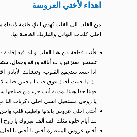
اهداء لأختي العروسة
من القلب الى القلب نُهدي اليكِ قائمة مُنتقاة
احلى كلمات التهاني والتباريك الخاصة بها.
فأنت قطعة من هذا القلب و لك فيه إقامة دا
تستحق ستزفين، ب أناقة ورقة وجمال، ستصب
اذا حسد ستجمع القلوب، وتتشابك الأيادي ا
لك ما حييت أحبك فوق حب المحبين حبا سلام 
فهيئا حقا هنيئا لمدينة أنت جزء من صباحها 
يا روحي مستحيل انسى احلى ذكريات النا م
أختي احلى عروس بالدنيا واطيب قلب واحن ا
لك أيام حلوه مثلك ألف ألف مبروك يا روح اخ
أختي عروس المنتظرة أختي يا أختي يا احلى 