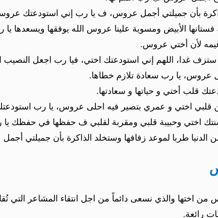
 بأن جميلتي أجمل عروس، ف يا رب إني استودعتك عروستنا قلب
ستانها الأبيض ومسوية علينا عروس الله يوفقها ويسعدها يا ر
مه لأن أختي عروس.
ف غدا، اللهم إني استودعتك اختي، فيا رب اجعل النصيب الح
 عروس، يا رب سعادة تلازم خطاها.
ك قلب أختي و حياتها و سعادتها.
 من قلبي اختي و عمري بتصير فيه احلى عروس، يا رب استودعتك 
تك اختي وحبيبة قلبي ومقربة لقلبي ف حفظها في حفظك يا 
الدنيا طربا لموعد زفافها وستخلد الذاكرة بأن جميلتي أجمل
س
من اختها والذي نسعى دائماً من اجل انتقاء المشاعر التي تُقال
ات رائعة.