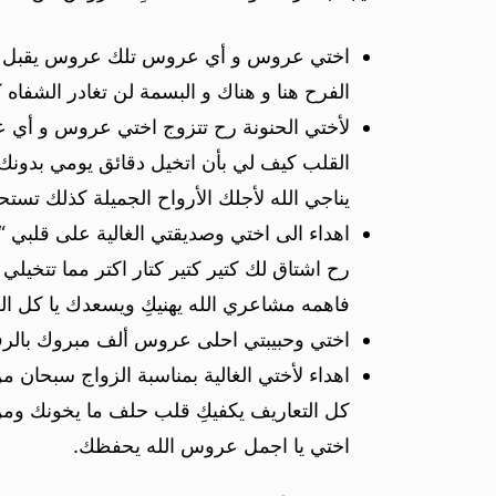
اختي عروس و أي عروس تلك عروس يقبل الياسم
الفرح هنا و هناك و البسمة لن تغادر الشفا
لأختي الحنونة رح تتزوج اختي عروس و أي ع
القلب كيف لي بأن اتخيل دقائق يومي بدونك 
يناجي الله لأجلك الأرواح الجميلة كذلك تس
اهداء الى اختي وصديقتي الغالية على قلبي “
رح اشتاق لك كتير كتير كتار اكتر مما تتخ
فاهمه مشاعري الله يهنيكِ ويسعدك يا كل الغ
اختي وحبيبتي احلى عروس ألف مبروك بالرفاه
اهداء لأختي الغالية بمناسبة الزواج سبحان
كل التعاريف يكفيكِ قلب حلف ما يخونك ومن
اختي يا اجمل عروس الله يحفظك.