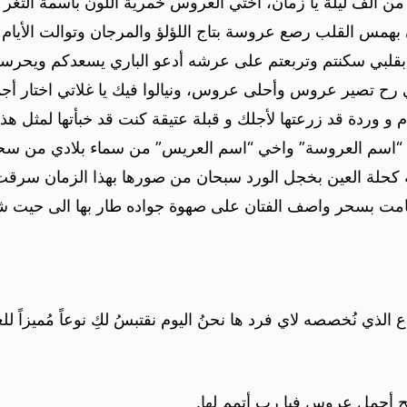
 من الف ليلة يا زمان، أختي العروس خمرية اللون باسمة الثغر ك
بهمس القلب رصع عروسة بتاج اللؤلؤ والمرجان وتوالت الأيام 
م بقلبي سكنتم وتربعتم على عرشه أدعو الباري يسعدكم ويحرسك
ي رح تصير عروس وأحلى عروس، ونيالوا فيك يا غلاتي اختار أج
م و وردة قد زرعتها لأجلك و قبلة عتيقة كنت قد خبأتها لمثل هذا 
ي “اسم العروسة” واخي “اسم العريس” من سماء بلادي من سح
 صبية كحلة العين بخجل الورد سبحان من صورها بهذا الزمان 
 بسحر واصف الفتان على صهوة جواده طار بها الى حيت شمو
الذي نُخصصه لاي فرد ها نحنُ اليوم نقتبسُ لكِ نوعاً مُميزاً 
ح أجمل عروس فيا رب أتمم لها.