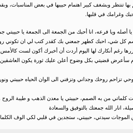
مٌ بها تنتظر وبشغف كبير اهتمام حبيبها في بعض المناسبات، وبقد
حبك وغرامك في قلبها.
ا أصله ويا فرعه، انا أحبك من الجمعة الى الجمعة يا حبيبتي ج
بتسم كل شي، احبك كطهر جمعني بك كقدر كتب لي ان تكوني رو
سأكررها رغم أنكارك لها اليوم أردت أن أخبرك أكون لست كالأ
م سأعرض قضيتي بكل وضوح أعلن عليك ثورة يكون العاشقين حك
روحي تزاحم روحك وجداني وتزفني الى الوان الحياه حبيبتي ونو
كلماتي من به الصمم، حبيبتي يا معدن الذهب و طيبة الروح و ال
، انار الله جمعتك بالتوفيق والسعادة
الموجات سيدتي، حبيبتي، ستجدين في قلبي لكي الوف الكلمات،