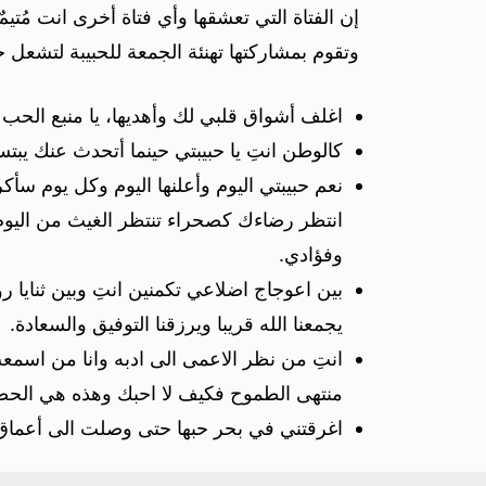
إن الفتاة التي تعشقها وأي فتاة أخرى انت مُتي
وتقوم بمشاركتها تهنئة الجمعة للحبيبة لتشعل 
اغلف أشواق قلبي لك وأهديها، يا منبع الحب ي
كالوطن انتِ يا حبيبتي حينما أتحدث عنك ي
نعم حبيبتي اليوم وأعلنها اليوم وكل يوم 
انتظر رضاءك كصحراء تنتظر الغيث من اليو
وفؤادي.
بين اعوجاج اضلاعي تكمنين انتِ وبين ثنايا 
يجمعنا الله قريبا ويرزقنا التوفيق والسعادة.
انتِ من نظر الاعمى الى ادبه وانا من اسمعت 
منتهى الطموح فكيف لا احبك وهذه هي الحصيلة
اغرقتني في بحر حبها حتى وصلت الى أعماق 