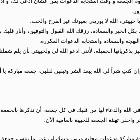
لجمعة و وقت استجابة الدعوات بس عشان ادعي لك، و ادعي ان
ور.
حبيبتي، الله لا يوريني بعيونك غير الفرح والحب.
 بكل الخير والسعادة، رزقك الله القبول والتوفيق، وأنار قلبك بن
لبهجة والسعادة واستجابة الدعوات المكررة.
 بذكرياتها الجميلة، لأنني ادعو الله لي ولحبيبتي بأن يلم شم
إن كنتِ شراً لي الله يبعد الشر وتبقين لقلبي، جمعة مباركة يا أ
لله والدعاء لها من قلبك في كل جمعة، أن تذكرها بالجمعة وت
واحلى تهنئة الجمعة للحبيبة بالعامية الآن.
 مباركة ودعوات مجابه وربي يديمك لي عمر ما ينتهي، جمعة مبار