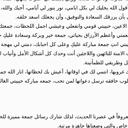
ل الله يخليك لي بكل ايامي، نور ينور لي أيامي، أحبك والله، 
ي بأن يرزقك السعادة والتوفيق، وأن يجعلك اسعد خلقه.
الاعين، حبيبتي قومي وانفعلي وعيشي اجمل اللحظات، جمعتك م
نعمتي وأعظم الأرزاق بحياتي، جمعة خير وبركة وسعادة عليكِ حب
بتي انتِ جمعة مباركة عليكِ وعلى كل احبابك، دمتي لي مهجة 
وت الامنة للتائهين واللاجئين أنت وحدك كل أشكال الأمل وأنياب
ل وطريقي للطمأنينة.
وبها، انتمي لك في اوقاتها، أعيش بك لحظاتها، انار الله جمعت
وب خافقه ترسل دعواتها لمن تحب، جمعه مباركه حبيبتي الغالي
روفاً في عصرنا الحديث، لذلك شارك رسائل جمعة مميزة للحبيبة
خاص والتي وضعناها جاهزة مرتبة.