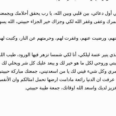
 أول دعائي، بين قلبي وبين الله، يا رب يحقق أحلامك ويجمعني
 بعمرك وعفى وغفر الله لكي وجزاك خير الجزاء حبيبتي، الله 
نهم، ورضيت عنهم، وغفرت لهم، وحرمتهم عن النار، وكتبت لهم
ي ينير عتمة ليلكي، أنا لكي شمسا تزهر فيها الورود، طيب الله
بتي وروحي لكل ما هو خير لك و يبعد عليك كل شر ويخلي لك ا
وعمري وكل شيء فيني لك يا من اسعدتيني، جمعتك مباركة حبيبتي
رفت ان الدنيا رائعة مادامت ارضها تحمل امثالكم وان الأنفس ا
ز لديك واسعد الله اوقاتك، جمعة طيبة حبيبتي.