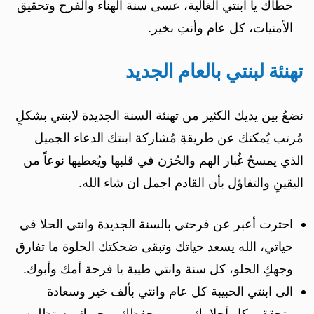
خطاك يا ابنتي الغالية، عسى سنة الهناء والفرح وتحقيق
الأمنيات، كل عام وأنتِ بخير.
تهنئة لبنتي بالعام الجديد
نضعُ بين يديك الكثير من تهنئة السنة الجديدة لابنتي بشكلٍ
مُرتب يُمكنك عن طريقةِ مُشاركة ابنتك الدعاء الجميل
الذي يمسحُ غُبار الهم والحُزن في قلبها ويُعطيها نوعاً من
اليقينِ والتفاؤل بأن القادم اجمل ان شاء الله.
احترت أعبر عن فرحتي بالسنة الجديدة وانتي الحلا في
حياتي، الله يسعد حياتك وتبقى ضحكتك الحلوة ما تفارق
وجهكِ الحلو، كل سنة وانتي طيبة يا فرحة أمك وأبوك.
الى ابنتي الحبيبة كل عام وانتي بألف خير وسعادة
وتحققي كل أحلامك وربي يحفظك ويحميك وستظلين