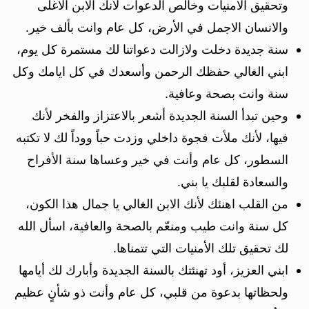
وتحقيق الامنيات وخالص الدعوات لأنك الابن الاغلى
والانسان الاجمل في الأرض، كل عام وانت بألف خير.
سنة جديدة دخلت ولازالت دعواتنا لك مستمرة كل يوم،
ابني الغالي حفظك الرحمن وأسعدك في كل ايامك وكل
سنة وانت بصحة وعافية.
وحين تبدأ السنة الجديدة أشعر بالاعتزاز والفخر لأنك
فيها، لأنك ملأت فجوة داخلي وزدت حباً ووداً لك لا تكتبه
السطور، كل عام وأنت في خير وعساها سنة الأفراح
والسعادة لقلبك يا بني.
من القلب اهنئك لأنك الابن الغالي يا جمال هذا الكون،
كل سنة وانت طيب ومنعّم بالصحة والعافية، اسأل الله
لك تحقيق تلك الأمنيات التي تتمناها.
ابني العزيز، أود تهنئتك بالسنة الجديدة وأبارك لك أيامها
ولحظاتها بدعوة من قلبي، كل عام وأنت ذو شأنٍ عظيم