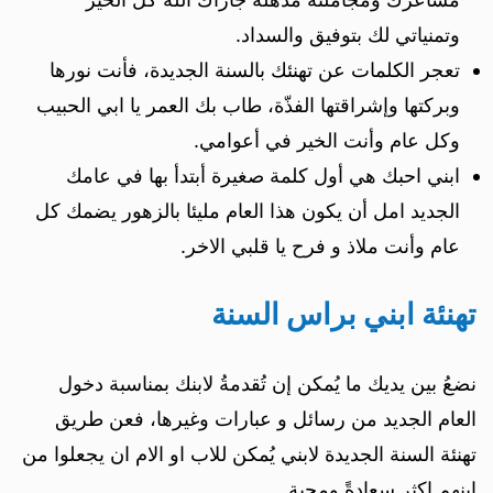
وتمنياتي لك بتوفيق والسداد.
تعجر الكلمات عن تهنئك بالسنة الجديدة، فأنت نورها
وبركتها وإشراقتها الفذّة، طاب بك العمر يا ابي الحبيب
وكل عام وأنت الخير في أعوامي.
ابني احبك هي أول كلمة صغيرة أبتدأ بها في عامك
الجديد امل أن يكون هذا العام مليئا بالزهور يضمك كل
عام وأنت ملاذ و فرح يا قلبي الاخر.
تهنئة ابني براس السنة
نضعُ بين يديك ما يُمكن إن تُقدمةُ لابنك بمناسبة دخول
العام الجديد من رسائل و عبارات وغيرها، فعن طريق
تهنئة السنة الجديدة لابني يُمكن للاب او الام ان يجعلوا من
ابنهم اكثر سعادةً ومحبة.