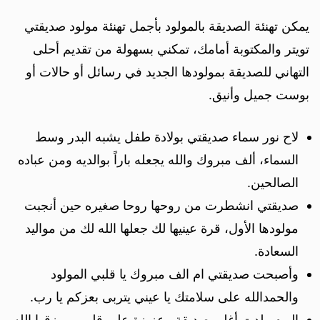
يمكن تهنئة الصديقة بالمولود بأجمل تهنئة مولود صديقتي
تويتر والمكتوبة أمامك، تمكني بسهولة من تقديم أحلى
التهاني للصديقة بمولودها الجديد في رسائل أو حالات أو
بوست جميل وأنيق.
لاح نور سماء صديقتي بولادة طفل يشبه البدر وسط
السماء، ألف مبروك والله يجعله باراً بوالديه ومن عباده
الصالحين.
صديقتي انشطرت من روحها روحا صغيره حين أنجبت
مولودها الأول، قرة عينيها لك جعلها الله لك من مواليد
السعادة.
وأصبحت صديقتي ام الف مبروك يا قلبي المولود
والحمدالله على سلامتك يا عيني يتربى بعزكم يا رب.
اليوم ولدت أغلى صديقة وعزيزة على قلبي، ورزقها الله