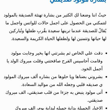
حيثُ اننا وضعنا لكِ الكثير من بشارة تهنئة الصديقة بالمولود
لتتمكني من الحصول على اجمل حالات للواتس واجمل ما
يُقالُ للصديقة عندما ترينها سعيدة بقُربِ طفلها وتُباركين
لها حياتها وتتمنين لها ولطفلها الحياة الكريمة والسعيدة.
دقت علي الخاص ثم بشرتني انها بخير وجابت مولود
وقامت أحاسيس الفرح صافحتني وقلت مبروك الولد يا
أجمل الخود.
بشروني بضناها ويا حلوها من بشاره ألف مبروك المولود
ي صديقه قلبي وجعله الله من مواليد السعادة.
أتى مولود ينبض به جزءا من قلب صديقتي، الف مبروك
صديقتي.
الاخبار الجميلة بداية جميله لبداية يوم، الف مبروك