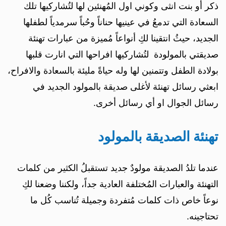
ذكر أو بنت انثى وكوني اول المُهنئين لها لتُشاركيها تلك
السعادة التي تدمعُ في عينيها حناناً وحُباً سرمدياً لطفلها
الجديد، حيثُ انتقينا لكِ أنواعاً مُميزة من عبارات تهنئة
صديقتي بالمولودة لتُشاركيها افراحها التي انارت قلبها
بولادة الطفل وتتمنين لها وله حياةً مليئة بالسعادة والافراح،
ابعثي رسائل تهنئة لأغلى صديقة بالمولود الجديد في
رسائل الجوال او أي رسائل أخرى.
تهنئة الصديقة بالمولود
عندما تلدُ الصديقة مولودٌ جديد تستقبلُ الكثير من كلمات
التهنئة والعبارات المُختلفة العادية جداً، ولكننا وضعنا لكِ
نوعاً خاص ذات كلمات مُتفردة وجميلة تُناسب كُل ما
تحتاجينه.