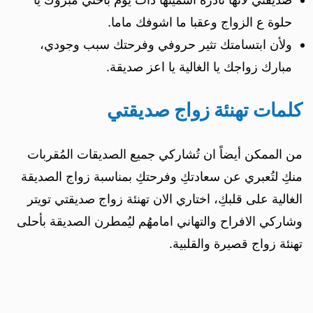
حلوة ع الزواج وعقبا ما اشوفك ماما.
ولأن ابتسامتك تثير حروفي وفرحتك سبب وجودي،
مبارك زواجك يا الغالية يا اعز صديقة.
كلمات تهنئة زواج صديقتي
من الممكن أيضاً ان تُشاركي جميع الصديقات المُقربات
منكِ لتُعبري عن سعادتكِ وفرحتكِ بمناسبة زواج الصديقة
الغالية على قلبكِ، اختاري الان تهنئة زواج صديقتي تويتر
وشاركي الافراح والتهاني امامهُم ليُمطرن الصديقة بأحلى
تهنئة زواج قصيرة والقلبية.