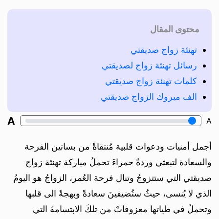
محتوى المقال
تهنئة زواج صديقتي
رسائل تهنئة زواج لصديقتي
كلمات تهنئة زواج صديقتي
الف مبروك الزواج صديقتي
A
A
أجمل أمنيات ودعوات قلبية مُنتقاةً من بساتين الفرحة
والسعادة لتبعثي وردةً حمراءَ تحملُ مباركة تهنئة زواج
صديقتي التي ستتزوجُ وتنال فرحة العُمر، الزواجُ هو اليومُ
الذي لا يُنسى، حيثُ ستُضيفينَ سعادةً وبهجةً الى قلبها
وتحملُ في طياتها معزوفاتٌ من تلكَ الابتسامةَ التي