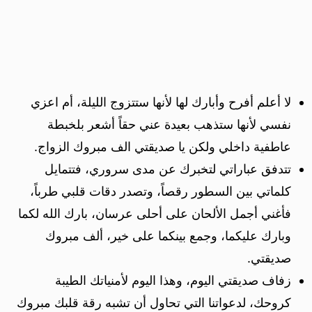
لا أعلم أفرح وأبارك لها لأنها ستتزوج الليلة، أم اعزي
نفسي لأنها ستذهب بعيدة عني حقاً أشعر بلخبطة
عاطفية داخلي ولكن يا صديقتي الف مبروك الزواج.
تتدفق عباراتي لتخبرك عن مدى سروري، فتتمايل
كلماتي بين السطور رقصاً، وتصدر دقات قلبي طرباً،
فأغني أجمل الألحان على أحلى عرسان، بارك الله لكما
وبارك عليكما، وجمع بينكما على خير، ألف مبروك
صديقتي.
زفاف صديقتي اليوم، وهذا اليوم لأمنياتك الطيبة
كروحك، لدعواتنا التي تحاول أن تشبه رقة قلبك مبروك