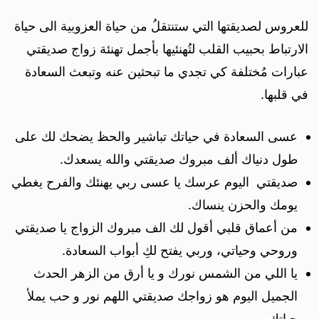
للعروس لصديقتها التي ستنتقلُ من حياة العزوبية الى حياة
الارتباط بحبيب القلب لتُهنئيها بأجمل تهنئة زواج صديقتي
عبارات مُختلفة كي تجدي ما تبحثين عنه وتبعث السعادة
في قلبها.
عسى السعادة في حياتك تباشير والحظ يضحك لك على
طول دنياك ألف مبروك صديقتي والله يسعدك.
صديقتي اليوم عرسك يا عسى ربي يهنئك والفرح يغطي
يومك والحزن ينساك.
من أعماق قلبي أقول لك الف مبروك الزواج يا صديقتي
وروحي وحياتي، وربي يفتح لكِ أبواب السعادة.
يا اللي من الشمس نورك و يا أرق من الزهر الحدث
الجميل اليوم هو زواجك صديقتي اللهم نور و حب يملأ
حياتك.