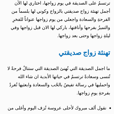
ترتسمُ على الصديقة في يوم زواجها، اختاري لها الآن
أجمل تهنئة زواج صديقتي بالزواج وكوني لها بلسماً من
الفرحةِ والسعادة واجعلي من يوم زواجها عنواناً للفخرِ
والتميزُ بفرحها وأناقتها، باركي لها الان قبل زواجها وفي
ليلةِ زواجها وحتى بعد زواجها.
تهنئة زواج صديقتي
ما اجمل الصديقة التي تُهنئ الصديقة التي ستنالُ فرحةً لا
تُنسى وسعادةً ترتسمُ في حياتها الأبدية ان شاء الله
واحمليها في رسالة تفيضُ بالحُب والسعادة وابعثيها تُغردُ
بفرحةِ يومِ زواجها.
نقول ألف مبروك لأحلى عروسة تُزف اليوم وأغلى من