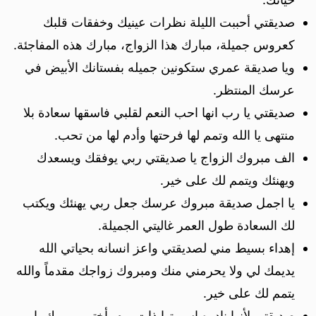
صديقتي أحببت الليلة نظرات عينيك وخفقات قلبك
كعروس جميلة، مبارك هذا الزواج، مبارك هذه المفاجئة.
ويا صديقة عمري ستكونين جميله بفستانك الأبيض في
عرسك المنتظر.
صديقتي يا رب انها احب النعم لقلبي فاسقها سعادة بلا
منتهى يا الله وتمم لها فرحتها وأدم لها من تحب.
الف مبروك الزواج يا صديقتي ربي يوفقك ويسعدك
ويهنئك ويتمم لك على خير.
يا اجمل صديقة مبروك عرسك جعل ربي يهنئك ويكتب
لك السعادة طول العمر غاليتي الجميلة.
إهداء بسيط مني لصديقتي واعز انسانه بحياتي الله
يديمك لي ولا يحرمني منك ومبروك زواجك مقدماً والله
يتمم لك على خير.
صديقتي لأنها نادره اسميتها ذات يوم بأختي مبروك يا