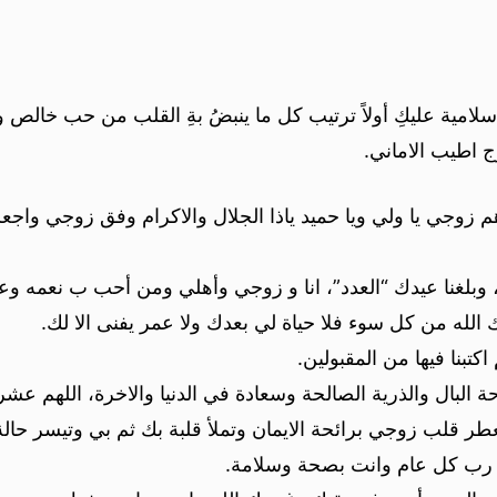
سلامية عليكِ أولاً ترتيب كل ما ينبضُ بةِ القلب من حب خالص
 اطيب الاماني.
زوجي يا ولي ويا حميد ياذا الجلال والاكرام وفق زوجي واجعله
، وبلغنا عيدك “العدد”، انا و زوجي وأهلي ومن أحب ب نعمه وعا
ه من كل سوء فلا حياة لي بعدك ولا عمر يفنى الا لك.
تبنا فيها من المقبولين.
 البال والذرية الصالحة وسعادة في الدنيا والاخرة، اللهم عشر 
ر قلب زوجي برائحة الايمان وتملأ قلبة بك ثم بي وتيسر حالة
 رب كل عام وانت بصحة وسلامة.