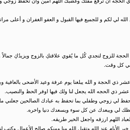
 الحجه أن ترفع مقتك وغضبك اللهم امين وان تحفظ زوجي واولا
 لي لكم و للجميع فيها القبول و العفو الغفران و أعلى مراتب 
لحجة للزوج لتجدي كُل ما يُقوي علاقتكِ بالزوج ويزيدُكِ جمالاً
 في كل وقت.
شر ذي الحجة و الله يبلغنا يوم عرفة وعيد الأضحى بالعافية وب
شر ذي الحجه الله يجعل لنا ولك فيها اوفر الحظ والنصيب.
ظ لي زوجي وطفلي بما تحفظ به عبادك الصالحين جعلني ما أذ
ك لي ويبعدك عن كل سوء ويسعدك دنيا واخره.
باد اللهم ارزقه واجعل الخير طريقه.
 الأيام عند الله وتقبل الله منا ومنكم صالح الأعمال وكتب ل