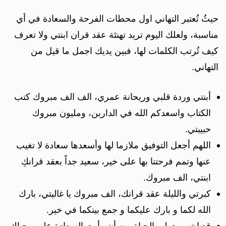
حيثُ تُعتبر التهاني اول محطات الفرحة والسعادة في أي
مناسبة، ولعلك اليوم تريد تهنئة عقد قران ابنتي ولا تعرف
كيف تُرتب الكلمات لها، فبين يديك اجمل ما قيل من
التهاني.
أبنتي وردة قلبي وريحانة عمري، الف الف مبروك كتب
الكتاب واسعدكم الله في الدارين، ومليون مبروك
حبيبتي.
اللهم أجعل التوفيق ملازما لها وأسعدها سعادة لا تغيب
عنها وتمم فرحتنا بها على خير، سعيد جداً بعقد قرانكِ
ابنتي، الف مبروك.
كبرتي والليلة عقد قرانك، الف مبروك يا غاليتي، بارك
الله لكما و بارك عليكما و جمع بينكما في خير.
قد ابتسمت لي الحياة يوم أن رأيت السعادة على محياكِ