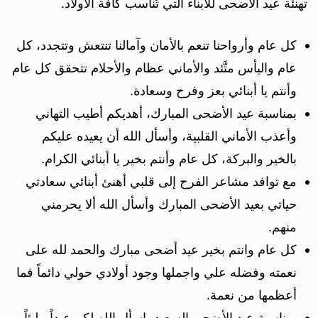
تهنئة عيد الاضحى للابناء التي تُناسب كافة الأولاد.
كل عام وأرواحنا تنعم بالأمان وآمالنا تنتعش وتتجدد، كل
عام واليأس متَّئد والأماني عظام والأحلام تتحقق كل عام
وأنتم يا أبنائي بعز وفرح وسعادة.
بمناسبة عيد الأضحى المبارك، أهديكم أطيب التهاني
وأعذب الأماني القلبية، وأسأل الله أن يعيده عليكم
بالخير والبركة، كل عام وأنتم بخير يا أبنائي الكرام.
مع توافد مشاعر الفرح إلى قلبي أهنئ أبنائي سعادتي
حياتي بعيد الأضحى المبارك وأسأل الله ألا يحرمني
منهم.
كل عام وانتم بخير عيد أضحى مبارك والحمد لله على
نعمته وفضله علي واجملها وجود أولادي حولي دائماً فما
أعظمها من نعمة.
بمناسبة عيد الأضحى السعيد، اسأل الله لكم عيداً مليئاً