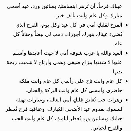
عيناكِ فرحاً، أن تُزهر ابتسامتكِ بساتين ورد، عيد أضحى
مبارك وكل عام وأنتِ بألف خير.
الفرح لقلبكِ أمي في كل عيد وكل يوم، الفرح الذي
يُضيء عيناكِ بنورك أجورك، دمتِ لي نبضاً وحناناً كل
عام.
العيد والله يا عرب شوفة أمي لا جيت أعايدها وأسلم
عليها لا شفتها ينزاح ضيقي وهمي وأرتاح لا شميت ريحة
يديها.
كل عام وانت تاج على رأسي كل عام وانت ملكة
حاضري وأمسي كل عام وانت البركة والحنان.
زهرات حب تُعانق قلبكِ أمي الغالية، وعبارات تهنئة
لسموكِ بقدوم عيد الأضحى المُبارك، وعناقيد فرح تُمطر
حياتكِ وبساتين ورد تُعطر أيامكِ، كل عام وأنتِ الحب
والفرح لحياتي.