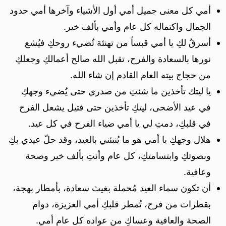
أمي كل معنى جميل أمي أول الأشياء وآخرها أمي حدود
الجمال واكتماله كل عام وأمي بألف خير.
أسرقُ لكِ يا أمي قبساً من تهنئة تُضيء روحكِ فيُشع
نورها بالسعادة والفرح، تقبل الله صالح أعمالكِ وجعلكِ
من حجاج بيته العام القادم إن شاء الله.
يا ليتك تأخذين ما شئتِ من صدري حتى يُضيء وجهكِ
في عيد الأضحى، ليتكِ تأخذين حتى فتيل يشعل الفرح
في قلبكِ، دمتِ لي يا أمي ضياء الفرح في كل عيد.
هلال وجهكِ يا أمي هو ما يُنبئني بالعيد، وقد حلّ عيدي بكِ
وبصوتكِ وابتسامتكِ، كل عام وأنتِ بألف خير وصحة
وعافية.
أن تكون سماء العيد مُحملة بغيث سعادة، بأمطار بهجة،
بقطرات من فرح، تُمطر قلبكِ أمي العزيزة، دوام
الصحة والعافية وعساكِ من عواده كل عام أمي.