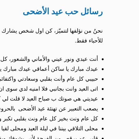
رسائل حب عيد الأضحى
نحنُ من نؤلفها لتتميّز، كن اول شخص يشارك بها
للأحباء فقط.
أنت عيدي ونور عيني والأماني والشعور، كل 
عيدك مبارك يا ساكن أعماقي عيدك مبارك يا
حبيبي كل عام وأنت بقلبي وسعادتي واكتفا
اتى العيد وانت بجانبي فلا امنيه لدي س
عيديتي هي صوتك ب صباح العيد لا قلت لي 
يصعب التعبير عن تهنئة عيد الأضحى بالحروف 
كل عام ونت بخير كل عام ونت بقلبي تكبر 
محلى التلاقي بيننا في ليلة العيد ومحلى لقي
قلبي عم يرقص من الفرحة لأني بشوفك وبقابل