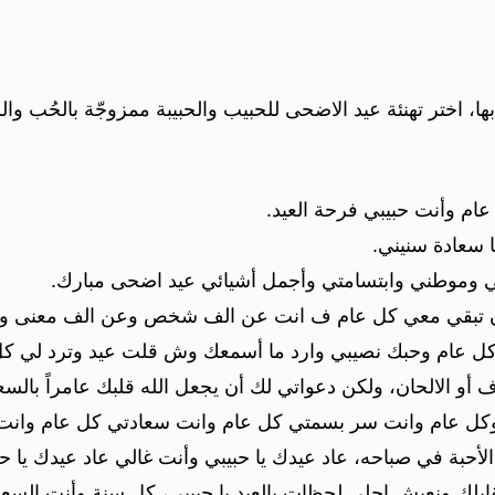
، اختر تهنئة عيد الاضحى للحبيب والحبيبة ممزوجّة بالحُب والر
عام وأنت حبيبي فرحة العيد.
 سعادة سنيني.
ئي وموطني وابتسامتي وأجمل أشيائي عيد اضحى مبارك.
وى ان تبقي معي كل عام ف انت عن الف شخص وعن الف معنى 
كل عام وحبك نصيبي وارد ما أسمعك وش قلت عيد وترد لي كل
أو الالحان، ولكن دعواتي لك أن يجعل الله قلبك عامراً بالسع
وكل عام وانت سر بسمتي كل عام وانت سعادتي كل عام وانت ح
ا الأحبة في صباحه، عاد عيدك يا حبيبي وأنت غالي عاد عيدك يا ح
ك ونعيش احلى لحظات بالعيد يا حبيبي، كل سنة وأنت السعادة 