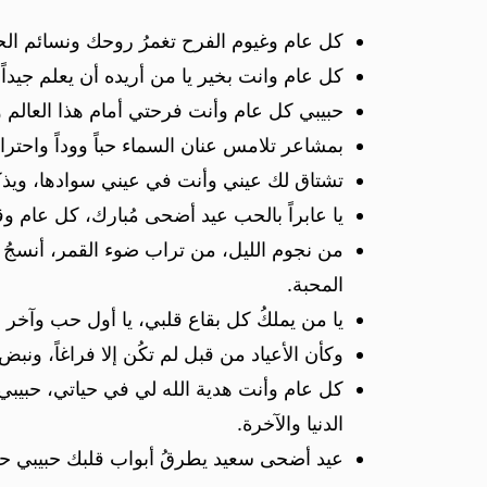
كل عام وغيوم الفرح تغمرُ روحك ونسائم ال
كل عام وانت بخير يا من أريده أن يعلم جيدا
حبيبي كل عام وأنت فرحتي أمام هذا العالم 
بمشاعر تلامس عنان السماء حباً ووداً واحترا
تشتاق لك عيني وأنت في عيني سوادها، ويذك
يا عابراً بالحب عيد أضحى مُبارك، كل عام و
من نجوم الليل، من تراب ضوء القمر، أنسجُ ل
المحبة.
يا من يملكُ كل بقاع قلبي، يا أول حب وآخر 
وكأن الأعياد من قبل لم تكُن إلا فراغاً، ون
كل عام وأنت هدية الله لي في حياتي، حبيب
الدنيا والآخرة.
عيد أضحى سعيد يطرقُ أبواب قلبك حبيبي ح