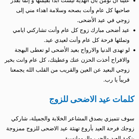
علينا أن نؤمن بأن الهدية ليست أبدا بقيمتها و إنما بقدر
صاحبها كل عام وأنت بصحه وسلامة اهداء مني إلى
زوجي في عيد الأضحى.
عيد أضحى مبارك زوج كل عام وأنت تشاركني ايامي
وتملئها فرحة كل عام وأنت لعيدي عيد.
لو تهدى الدنيا والارواح بعيد الأضحى لو تعطى البهجة
والافراح أخذت الحزن عنك وعطيتك، كل عام وانت بخير
زوجي البعيد عن العين والقريب من القلب الله يجمعنا
قريباً يا رب.
كلمات عيد الاضحى للزوج
سوف تتميزي بصدق المشاعر الخلابة والجميلة، شاركي
زوجك فرحة العيد بأروع تهنئة عيد الاضحى للزوج ممزوجة
بنكهة العيد والحب والرومانسية.