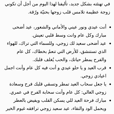
في تهنئته بشكل جديد، تأليفنا لهذا اليوم من أجل أن تكوني
زوجة عظيمة تلامس قلب زوجها بحنيّة ورّقة.
أنت عيدي ونور عيني والأماني والشعور، عيد أضحى
مبارك وكل عام وانت وسط قلبي تعيش.
عيد أضحى سعيد لك زوجي، وللسماء التي تراك، للهواء
الذي تستنشق، للأرض التي تنعمُ بخطاك، كل عام
والفرح يمطر حياتك، والحب يُغلف قلبك.
قرب العيد و يا حلو عيدي و أنت فيه كل عام وأنت اجمل
اعيادي زوجي.
يا جعل سحاب العيد تمطر وتسقي قلبك فرح وسعادة
زوجي الغالي: كل عام وأنت سحابة الفرح في عمري.
مبارك فرحة العيد للي يسكن القلب ويفيض بالعطر
ويحمل الود والنقاء، عيد سعيد زوجي ترافقه غيوم الخير