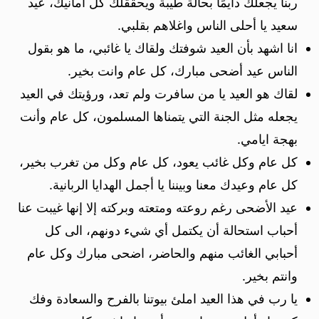
ربنا يجعلك دايمًا بحالة طيبة ويحققلك كل أمانيك، عيد
سعيد يا أحلى الناس واغلاهم بقلبي.
انا اشهد بأن العيد شوفتك ولقاك يا غائبي، ما هو بقول
الناس عيد أضحى مبارك، كل عام وانت بخير.
لقاك هو العيد يا من سافرت ولم تعد، ورؤيتك في العيد
يجعله مثل الجنة التي يتمناها المسلمون، كل عام وأنت
بهجة ايامي.
كل عام وكل غائب يعود، كل عام وكل من تغرب بخير،
كل عام وعيدك معنا وبيننا يا أجمل الهدايا الربانية.
عيد الأضحى رغم روعته ومتعته وبركته إلا إنها غيبت عنا
أحباب استحالة أن يكتمل أي شيء دونهم، الى كل
أحبابي الغائب منهم والحاضر، اضحى مبارك وكل عام
وانتم بخير.
يا رب في هذا العيد املئ بيوتنا بالفرح والسعادة وفك