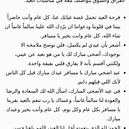
الفُراق والشوق بتواصلك معه في مُناسبات العيد.
فرحة العيد تحمل غصة غيابك عنا، كل عام وأنت حاضراً
بيننا في قلوبنا ودعواتنا ان يرُدك الله علينا سالماً غانماً ان
شاء الله، كل عام وانت بخير يا مسافر.
أشعر بأن عيدي لم يكتمل، فلن توضح ملامحه الا
بوجودك، أضحى مبارك لك يا من هو بعيد عن عيني،
ولكنني أقسم بأنه لا يفارق قلبي بقيقة واحدة.
عيد اضحي مبارك يا مسافر عيدك مبارك قبل كل الناس
لأنك اللي قبلهم دايم.
في عيد الأضحى المبارك، اسأل الله لك السعادة والرضا
والعودة لنا سالماً غانماً، وعساك يا رب تنعم بالعيد بقربنا
يا مسافر بكل عام وكل يوم، كل عام وأنت بخير وعيدك
مبارك.
الحمد لله الذي بنعمته أحل لنا العيد، اللهم بلغنا حسن