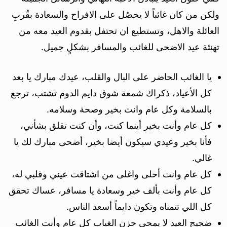
ولكن من كان غائباً لا يحصُل على الافراح والسعادة بقُربِ
العائلة والاهل، وتستطيع ان تحتفل بقدوم العيد معه من
تهنئة عيد الاضحى للغائب والمسافر بشكلٍ جميل.
يا الغائب الحاضر على البال والقلب، عيدك مبارك يا بعد
كل الأعياد، ذكراك شمعة شوق دايم الدوم تشتب، ترجع
بالسلامة وكل عام وانت بخير وصحة وسلامه.
كل عام وأنت بخير أينما كنت، وأن كنت تقلق بشأني،
فأنا بخير وعيدي سيكون أيضا بخير، أضحى مبارك لك يا
غالي.
كل عام وانت أحلى واغلى من اشتاقت عيني وقلبي له،
كل عام وأنت بألف خير وسعادة يا مسافر، عساك تحقق
كل اللي تتمناه وتكون دايماً أسعد الناس.
ضجيج العيد لا يمحي حزن الغياب كل عام وأنت الغائب