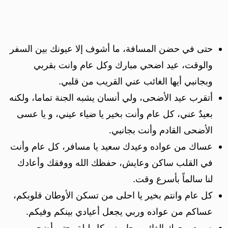
حتى في حضن المسافة، ما أشوف إلا عيونك بين السفر
والوقت، عيد اضحي مبارك وكل عام وانت بقربي
وبجانبي أيها الغائب عني القريب من قلبي.
أتقرب عيد الأضحى، ولي أنسان يشبه الجنة تماما، ولكنه
بعيدٌ عني، كل عام وأنت بخير يا ضياء عيني، و يا عسى
الأضحى القادم وأنت بجانبي.
عساك من عواده وعيدك سعيد يا مسافر، كل عام وأنت
في القلب ساكن وعايش، حفظك الله ووفقك وأعادك
لنا سالماً بأسرع وقت.
كل عام وانتم بخير يا احلى من تسكن الأوطان قلوبكم،
عساكم من عواده وربي يجعل أعيادي بينكم وفيكم.
صمت وجهك الغائب يحاورني كل ليلة، حتى أضحى