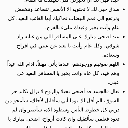
صدق حبي لك لا تحتويه الا الأنفس تتصاعد وتنخفض
وترتفع الى قمم النبضات تحاكيك أيها الغائب البعيد، كل
عام وأنت بخير وعيدك مليء بالفرح.
عيد اضحى مبارك على المسافر اللي من غيابه زاد
شوقي، وكل عام وأنت يا بعيد عن عيني في افراح
وسعادة.
اللهم صوتهم ووجودهم، عندما يأتي مهنئاً، ادام الله عيداً
وهم فيه، كل عام وانت بخير يا المسافر البعيد عن
عيني.
تعال فالجسد قد أضحى نحيلا والروح لا تزال تكابد حر
الشوق، الم أقل لك يوما أني سأقاتل لأجلك، سأمحو من
دربي كل خطوط اليأس وسطوة الاه، سأصبر وان لم
تعود فعلمي سألتقيك وان كانت أرواح، اضحى مبارك يا
حبيبة القلب وكل عام وانتِ بوسط قلبي محلك.