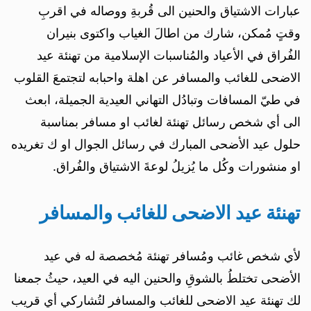
عبارات الاشتياق والحنين الى قُربةِ ووصاله في اقربِ
وقتٍ مُمكن، شارك من اطالَ الغياب واكتوى بنيران
الفُراق في الأعياد والمُناسبات الإسلامية من تهنئة عيد
الاضحى للغائب والمسافر عن اهلة واحبابه لتجتمعَ القلوب
في طيّ المسافات وتبادُل التهاني العيدية الجميلة، ابعث
الى أي شخص رسائل تهنئة لغائب او مسافر بمناسبة
حلول عيد الأضحى المبارك في رسائل الجوال او ك تغريده
او منشورات وكُل ما يُزيلُ لوعةَ الاشتياق والفُراق.
تهنئة عيد الاضحى للغائب والمسافر
لأي شخص غائب ومُسافر تهنئة مُخصصة له في عيد
الأضحى تختلطُ بالشوقِ والحنين اليه في العيد، حيثُ جمعنا
لك تهنئة عيد الاضحى للغائب والمسافر لتُشاركي أي قريب