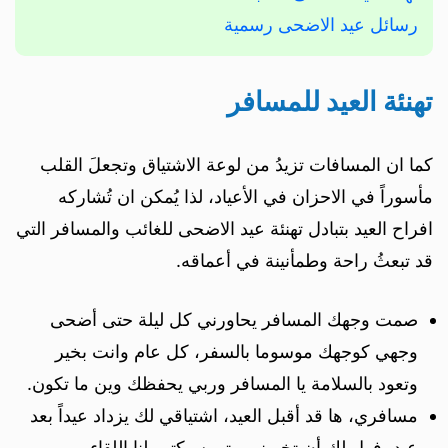
رسائل عيد الاضحى رسمية
تهنئة العيد للمسافر
كما ان المسافات تزيدُ من لوعة الاشتياق وتجعلَ القلب
مأسوراً في الاحزان في الأعياد، لذا يُمكن ان تُشاركه
افراح العيد بتبادل تهنئة عيد الاضحى للغائب والمسافر التي
قد تبعثُ راحة وطمأنينة في أعماقه.
صمت وجهك المسافر يحاورني كل ليلة حتى أضحى
وجهي كوجهك موسوما بالسفر، كل عام وانت بخير
وتعود بالسلامة يا المسافر وربي يحفظك وين ما تكون.
مسافري، ها قد أقبل العيد، اشتياقي لك يزداد عيداً بعد
عيد، فهل لك أن تخبرني متى سيكتب لنا اللقاء.