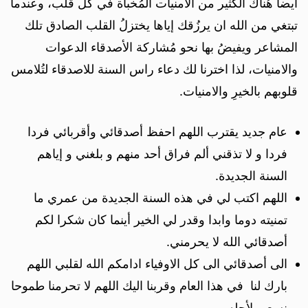
أيضاً هُناك الكثير من الامنيات المُخبأة في كُل قلب، وعندما
تبتغي من الله ان يرزُقك إياها يختزلُ القلب الصادق تلك
المشاعر ويفيضُ بها نحو مُشاركة الأصدقاء الدعوات
والامنيات، لذا اخترنا لك دعاء راس السنة للاصدقاء لتُلامس
قلوبهم بالخيرِ والامنيات.
عام جديد يقترب اللهم احفظ أصدقائي وأقربائي فردا
فردا و لا تذقني ألم فراق أحد منهم و بلغني و إياهم
السنة الجديدة.
اللهم اكتب لي في هذه السنة الجديدة من عمري ما
تمنيته دوما وابدا وقدر لي الخير أينما كان شكرا لكم
أصدقائي الله لا يحرمني.
الى أصدقائي الى كل الاوفياء ادامكم الله لقلبي اللهم
بارك لنا في هذا العام وقربنا اليك اللهم لا تحرمنا طموحا
نسعى لأجله.