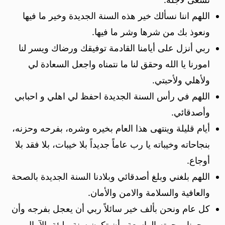
اللهم اننا نسألك خير هذه السنة الجديدة وخير ما فيها
ونعوذ بك من شرها وشر ما فيها.
ربي أنزل على أيامنا القادمة توفيقك ورضاك ويسر لنا
امورنا يا الله وحقق لنا ما نتمناه واجعل السعادة لي
ولأهلي ولأحبتي.
اللهم في رأس السنة الجديدة احفظ لي اهلي و احبابي
وأصدقائي.
أيام قليلة وينتهى هذا العام بخيره وشره، بفرحه وحزنه،
بنجاحاته وخيباته يا رب عاماً جديداً بلا خيبات، بلا فقد بلا
أوجاع.
اللهم بلغني وبلغ أصدقائي وبلادنا السنة الجديدة بالصحة
والعافية والسلامة والامن والأمان.
كل عام ونحن بألف خير سائلاً ربي أن يعجل بفرجه وأن
يرحمنا برحمته الواسعة وأن تكون سنة مليئة بالآمال