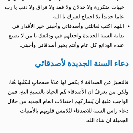
خيبات متكررة ولا خذلان ولا فقد ولا فراق ولا ذنب يا رب
عاما جديداً بلا احتياج لغيرك يا الله
اللهم اكتب لعائلتي وأصدقائي وأحبتي خير الأقدار في
بداية السنة الجديدة واجعلهم في ودائعك يا من لا تضيع
عنده الودائع كل عام وأنتم بخير أصدقائي وأحبتي.
دعاء السنة الجديدة لأصدقائي
فالتعبيرُ عن الصداقة لا يكفي لها عدّةُ صفحاتٍ لنكتُبها هُنا،
ولكن من يعرفُ ان الأصدقاء هُم الحياة بالنسبةِ اليةِ، فمن
الواجب عليةِ أن يُشاركهم احتفالات العام الجديد من خلال
دعاء راس السنة للاصدقاء لتُلامس قلوبهم بالأمنيات
الجميلة ان شاء الله.