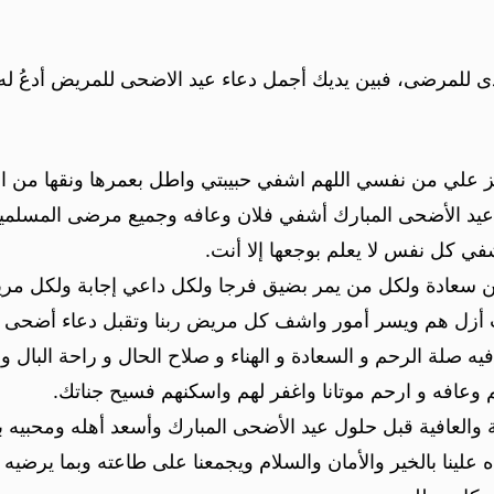
تُدى للمرضى، فبين يديك أجمل دعاء عيد الاضحى للمريض أدعُ له
علي من نفسي اللهم اشفي حبيبتي واطل بعمرها ونقها من ال
 عيد الأضحى المبارك أشفي فلان وعافه وجميع مرضى المسلمي
ي كل نفس لا يعلم بوجعها إلا أنت.
زين سعادة ولكل من يمر بضيق فرجا ولكل داعي إجابة ولكل مر
ب أزل هم ويسر أمور واشف كل مريض ربنا وتقبل دعاء أضحى مب
يه صلة الرحم و السعادة و الهناء و صلاح الحال و راحة البال
وعافه و ارحم موتانا واغفر لهم واسكنهم فسيح جناتك.
العافية قبل حلول عيد الأضحى المبارك وأسعد أهله ومحبيه 
 علينا بالخير والأمان والسلام ويجمعنا على طاعته وبما يرضيه