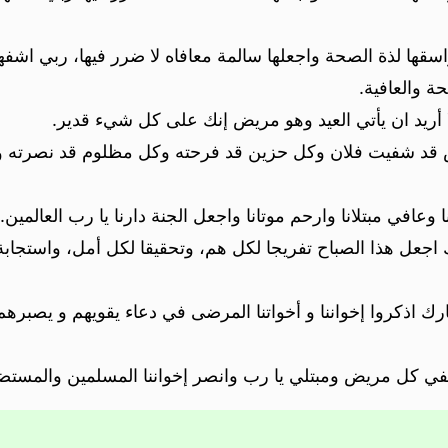
سقها لذة الصحة واجعلها سالمة معافاه لا ضرر فيها، ربي اشفها
ة والعافية.
ا أريد ان يأتي العيد وهو مريض إنك على كل شيء قدير.
ريض قد شفيت فلان وكل حزين قد فرحته وكل مظلوم قد نصرته وك
افي مبتلانا وارحم موتانا واجعل الجنة دارنا يا رب العالمين.
ك اجعل هذا الصباح تفريجا لكل هم، وتحقيقا لكل أمل، واستج
مبارك اذكروا إخواننا و أخواتنا المرضى في دعاء يقويهم و يصبر
شفي كل مريض ومبتلي يا رب وانصر إخواننا المسلمين والمست