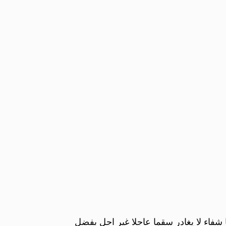
 شفاء لا يغادر سقما عاجلا غير اجل بفضل