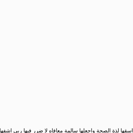
اسقها لذة الصحة واجعلها سالمة معافاه لا ضرر فيها ربي اشفها