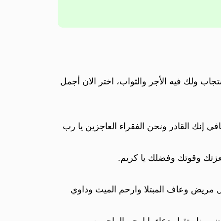
جاب ولك فيه الأجر والثواب، اختر الان أجمل
 إنك القادر ونحن الفقراء العاجزين يا رب
عزتك وقوتك وفضلك يا كريم.
ل مريض وعاف المبتلا وارحم الميت وداوي
ربنا وتقبل دعاء يا ارحم الراحمين.