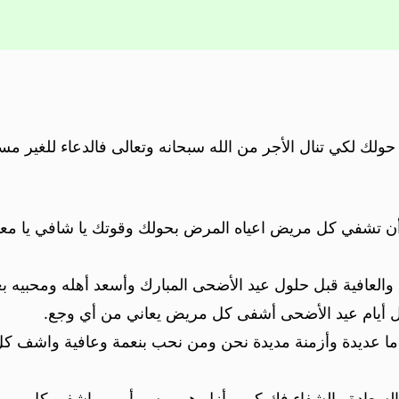
ولك لكي تنال الأجر من الله سبحانه وتعالى فالدعاء للغير مست
ن تشفي كل مريض اعياه المرض بحولك وقوتك يا شافي يا معافي
العافية قبل حلول عيد الأضحى المبارك وأسعد أهله ومحبيه ب
ول أيام عيد الأضحى أشفى كل مريض يعاني من أي وجع.
عواما عديدة وأزمنة مديدة نحن ومن نحب بنعمة وعافية واشف ك
والسعادة والشفاء فك كرب أزل هم ويسر أمور واشفى كل مريض 