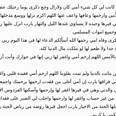
 كانت لي كل شيء أمي كان ولازال وجع ذكرى يوما رحيلك عظيم
مي وارحمها وعافها واعف عنها اللهم اكرم نزلها ووسع مدخلها واغ
برها وحيده لا يتساوي عندها الليل والنهار يارب انزل عليها 
 وجميع اموات المسلمي.
ذكرى وفاه امي رحمها الله أسألكم الدعاء لها في هذا اليوم ربي
جدا ولا طعم لها لو ملكت مال الدنيا كله.
أمس اللهم إرحم أمي واغفر لها ربي إنها في جوارك وأنت أرحم ا
ن ماتت بالدنيا ولم تمت بقلوبنا اللهم ارحم أمي فقيده قلبي و
لي فراقها يارب إن أمي أغلى من فقدت ارحمها برحمتك واجمعني
والدتي وهي في قبرها اغفر لها وإرحمها وأسكنها الفردوس الاع
ك من غير حساب واغفر لها وارحمها واجلب لي الصبر على فقدانها
خلها الجنة من الاخيار يارب اجعل قبرها روضه من رياض الجن
كيني يا كريم.