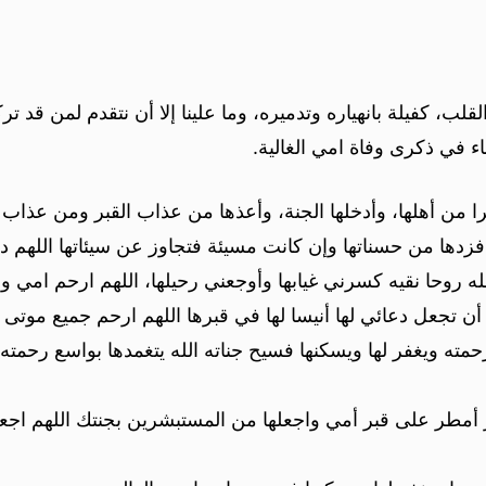
لب، كفيلة بانهياره وتدميره، وما علينا إلا أن نتقدم لمن قد تر
 في ذكرى وفاة امي الغالية.
خيرا من أهلها، وأدخلها الجنة، وأعذها من عذاب القبر ومن عذاب
 فزدها من حسناتها وإن كانت مسيئة فتجاوز عن سيئاتها اللهم
له روحا نقيه كسرني غيابها وأوجعني رحيلها، اللهم ارحم امي وبش
ن تجعل دعائي لها أنيسا لها في قبرها اللهم ارحم جميع موتى 
مته ويغفر لها ويسكنها فسيح جناته الله يتغمدها بواسع رحمته 
 أمطر على قبر أمي واجعلها من المستبشرين بجنتك اللهم ا