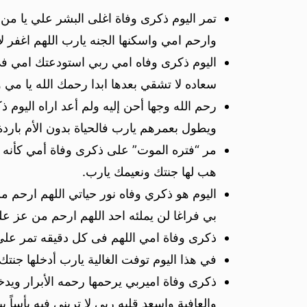
تمر اليوم ذكرى وفاة اغلى البشر علي يا من
وارحم امي واسكنها الجنه يارب اللهم اغفر لأ
اليوم ذكرى وفاه امي ربي استودعتك امي في ق
سعاده لا تشقي بعدها ابدا رحمك الله يا مي
رحم الله وجها أحن إليه ولم أعد اراه اليوم 
ويطول بعمرهم يارب فالحياة بدون الأم باردة 
مر “فتره الموت” على ذكرى وفاة أمي كأنه بال
هب لها جنتك ونعيمك يارب.
اليوم هو ذكري وفاه نور حياتي اللهم ارحم م
بي فراغا لن يملئه احد اللهم ارحم من عز ع
ذكرى وفاة امي اللهم فى كل دقيقه تمر على 
في هذا اليوم توفت الغالية يارب أدخلها جنت
ذكرى وفاة اميربي يرحمها رحمه الأبرار ويد
والعافية واسعد قلبه ربي لا تريني فيه بأساً يب