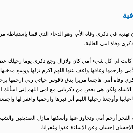
فية
ن تهدية في ذكرى وفاة الأم، وهو الدعاء الذي قمنا بإستنباطه
ى وفاة امي الغالية.
 كانت لي كل شيء أمي كان ولازال وجع ذكرى يوما رحيلك عظيم
مي وارحمها وعافها واعف عنها اللهم اكرم نزلها ووسع مدخلها واغ
ري وفاه أمي هاجسا مريرا يدق ناقوس حياتي ربي ارحمها بر
الانتباه ولكن هي بعض من ذكرياتي مع امي اللهم إني اسألك الف
ابها وأوجعنا رحيلها اللهم أنر قبرها وارحمها واغفر لها واجمعنا
 الفجر أرحم أمي وتجاوز عنها وأسكنها منازل الصديقين والشه
الإحسان إحسان وعن الإساءة عفوا وغفرانا.