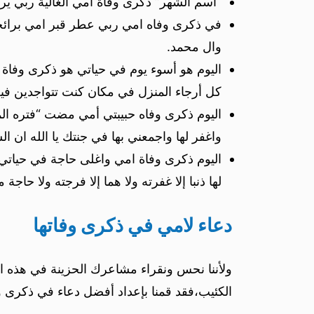
“اسم الشهر” ذكرى وفاة امي الغالية ربي يرحم
في ذكرى وفاه امي ربي عطر قبر امي برائحة
وال محمد.
اليوم هو أسوء يوم في حياتي هو ذكرى وفاة 
كل أرجاء المنزل في مكان كنت تتواجدين فيه
اليوم ذكرى وفاه حبيبتي أمي مضت “فتره الم
واغفر لها واجمعني بها في جنتك يا الله ان الش
اليوم ذكرى وفاة امي واغلى حاجة في حياتي
لها ذنبا إلا غفرته ولا هما إلا فرجته ولا حاج
دعاء لامي في ذكرى وفاتها
ولأننا نحس ونقراء مشاعرك الحزينة في هذه الم
الكئيب،فقد قمنا بإعداد أفضل دعاء في ذكرى وف