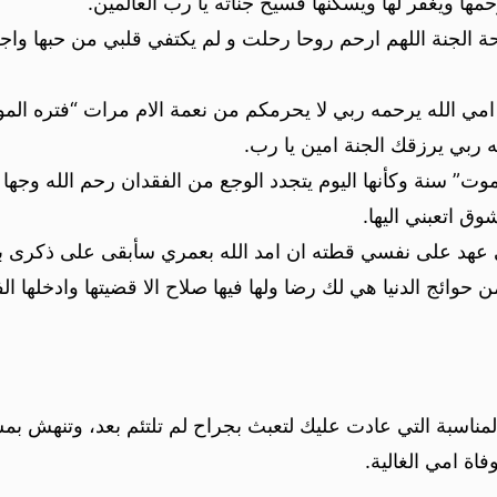
ها ويغفر لها ويسكنها فسيح جناته يا رب العالمين.
 الجنة اللهم ارحم روحا رحلت و لم يكتفي قلبي من حبها واج
امي الله يرحمه ربي لا يحرمكم من نعمة الام مرات “فتره الم
 ربي يرزقك الجنة امين يا رب.
وت” سنة وكأنها اليوم يتجدد الوجع من الفقدان رحم الله وجها
وق اتعبني اليها.
 عهد على نفسي قطته ان امد الله بعمري سأبقى على ذكرى ب
ة من حوائج الدنيا هي لك رضا ولها فيها صلاح الا قضيتها وادخلها 
ناسبة التي عادت عليك لتعبث بجراح لم تلتئم بعد، وتنهش بمش
اة امي الغالية.