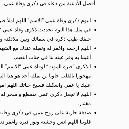
أفضل الأدعية من دعاء في ذكرى وفاة عمي.
اليوم ذكرى وفاة عمي “الاسم” اللهم املأ قب
في مثل هذا اليوم تجددت ذكرى وفاة عمي “ال
خلقك طيب ذكره في سمائك وبين ملائكته وأس
اللهم ارحمه واغفر له وتقبله عندك مع الشه
أعيننا به وقر عينه بنا في جنات النعيم.
الذكرى “فتره الموت” لوفاة عمي “الاسم” ا
مهجورا بالقلب خاويا لن يملئه أحد هو هذا 
عليك يا عمي واسكنك فسيح جناتك اللهم امي
اللهم لا تجعل ذكرى عمي منقطع و سخر له د
مقتدر.
صدقة جارية على روح عمي في ذكرى وفاته 
قلوبنا اللهم انس وحشته ونور قبره واغفر ذنبه