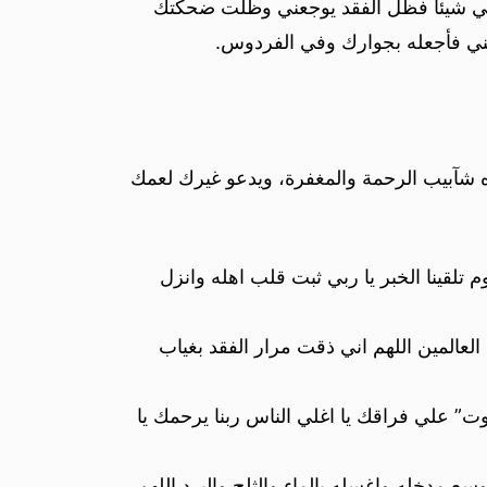
مني شيئا فظل الفقد يوجعني وظلت ضحكتك
مني فأجعله بجوارك وفي الفردوس.
ره شآبيب الرحمة والمغفرة، ويدعو غيرك لعمك
لقينا الخبر يا ربي ثبت قلب اهله وانزل
عالمين اللهم اني ذقت مرار الفقد بغياب
ت” علي فراقك يا اغلي الناس ربنا يرحمك يا
ع مدخله واغسله بالماء والثلج والبرد اللهم