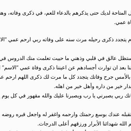
 المتاحة لديك حتى يذكرهم بالدعاء للعم، في ذكرى وفاته، وهن
ة عمي.
اليوم يتجدد ذكرى رحيله مرت سنه على وفاته ربي ارحم عمي “
ستظل عالق في قلبي وذهني ما حييت تعلمت منك الدروس في 
 بعد ان توارت أجسادهم عن اعيننا ذكرى وفاة عمي “الاسم” ا
الأمس جرح وفاتك يتجدد كل ما مرت لك ذكرى اللهم ارحم عمي 
بدار خير من داره وأهل خير من اهله.
 ربي يصبرني يا رب ويصبرنا عليك والله مقهور في كل يوم يم
قبله عندك بوسع رحمتك وارحمه واغفر له واجعل قبره روضه م
الله شهدائنا الأبرار ورزقهم أعلى الدرجات.