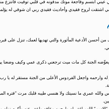
في عيني أبتسم وفاجعة موتك مدفونه في قلبي توفيت فأنتزع 
م إني اشتقت لروح فقيدي وأحاديث فقيدي ربي ان شوقي له يؤل
 من أحسن الأدعية المأثورة والتي تهديها لعمك، تنزل على قب
ي.
وِّضه الجنة كل مات ميت ترجعني ذكرى عمي وكيف وضعنا يوم ت
له وارحمه واجعل الفردوس الأعلى من الجنة مستقر له يا رب ال
.
س والله عمري ما نسيتك ولا هنسي طيبه قلبك مرت “فتره المو
ين.
“الاسم” اللهم اغفر له وارحمه وعافه واعف عنه وأكرم نزله ووس