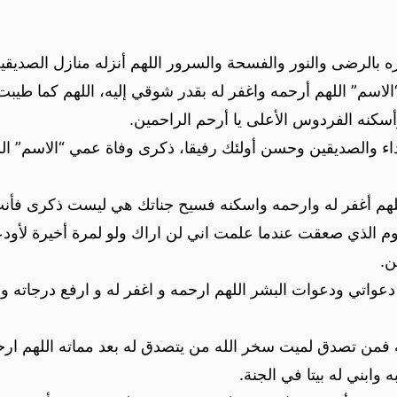
ره بالرضى والنور والفسحة والسرور اللهم أنزله منازل الصديقي
اسم” اللهم أرحمه واغفر له بقدر شوقي إليه، اللهم كما طيبت
كنه الفردوس الأعلى يا أرحم الراحمين.
داء والصديقين وحسن أولئك رفيقا، ذكرى وفاة عمي “الاسم” ال
للهم أغفر له وارحمه واسكنه فسيح جناتك هي ليست ذكرى فأنت
اليوم الذي صعقت عندما علمت اني لن اراك ولو لمرة أخيرة لأو
ن.
عواتي ودعوات البشر اللهم ارحمه و اغفر له و ارفع درجاته 
فمن تصدق لميت سخر الله من يتصدق له بعد مماته اللهم ا
 وابني له بيتا في الجنة.