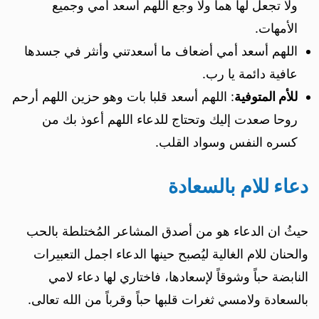
ولا تجعل لها هما ولا وجع اللهم أسعد أمي وجميع
الأمهات.
اللهم أسعد أمي أضعاف ما أسعدتني وأنثر في جسدها
عافية دائمة يا رب.
للأم المتوفية
: اللهم أسعد قلبا بات وهو حزين اللهم أرحم
روحا صعدت إليك وتحتاج للدعاء اللهم أعوذ بك من
كسره النفس وسواد القلب.
دعاء للام بالسعادة
حيثُ ان الدعاء هو من أصدق المشاعر المُختلطة بالحب
والحنان للام الغالية ليُصبح حينها الدعاء اجمل التعبيرات
النابضة حباً وشوقاً لإسعادها، فاختاري لها دعاء لامي
بالسعادة ولامسي ثغرات قلبها حباً وقرباً من الله تعالى.