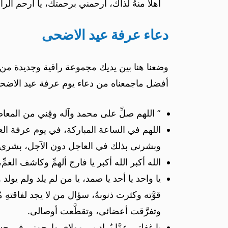
أهلاً منهُ لذاك، أرحمني برحمتك، يا أرحم الرا
دعاء عرفة عيد الاضحى
وضعنا هنا بين يديك مجموعة راقية وجديدة من 
أفضل ماجمعناه من دعاء يوم عرفة عيد الاضح
” اللهم صلِّ على محمد وآله وقِني من المعاص
اللهم في الساعة المباركة، في يوم عرفة ال
وبشرنى بذلك في العاجل دون الآجل، بشرى أعر
الله أكبر الله أكبر يا فارج ألهمِّ وكاشف ال
يا واحد يا أحد يا صمد، يا من لم يلد ولم يو
قوَّته وكثرت ذنوبهُ، سؤال من لا يجد لفاقتهِ م
وتفرَّقت أعضائى، وتقطَّعت أوصالى.
يا غفلتي عمَّا يُراد بي مولاي وارحمني ف