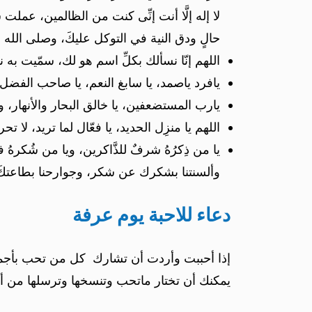
لا إله إلَّا أنت إنِّى كنت من الظالمين، عملت سُ
حالٍ ودق النية في التوكل عليكَ، وصلى الله 
اللهم إنّا نسألك بكلِّ اسم هو لك، سمّيت به ن
يافرد ياصمد، يا سابغ النعم، يا صاحب الفضل وا
يارب المستضعفين، يا خالق البحار والأنهار، ومكو
اللهم يا منزِل الحديد، يا فعّال لما تريد، لا
يا من ذِكرُهُ شرفٌ للذَّاكرين، ويا من شُكره
وألسنتنا بشكرك عن شكر، وجوارحنا بطاعتكَ
دعاء للاحبة يوم عرفة
إذا أحببت وأردت أن تشارك كل من تحب بأجمل 
يمكنك أن تختار ماتحب وتنسخها وترسلها من أ