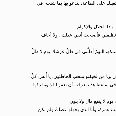
 تعينك على الطاعة، لتدعو بها بما شئت، في
ياذا الجلال والإكرام.
 ولا تظلمني فأصبحت أتقي عدلك ، ولا أخاف
نكهِ، اللهمّ أظلَّني في ظلِّ عرشك يوم لا ظلَّ
ن ويا من لخيفتهِ ينتحب الخاطئون، يا أُنسَ كلِّ
 ساعتنا هذه بعرفة، أن تغفر لنا ذنوبنا دقها
 يوم لا ينفع مال ولا بنون.
نوب عمرهُ، وأنا الذى بجهلهِ عَصاكَ ولم تكن