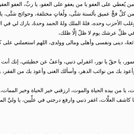
 من يُعطي على العفو يا من يعفو على العفو، يا ربِّ، العفو العفو
دي من كلِّ فجٍّ عميق بألسنة شتَّى، ولُغاتٍ مختلفة، وحوائج شتَّى
ُ، وغلب الأحزب وحده، فلهُ الملك ولهُ الحمد وحدهُ، بارك لي في ال
ي ظلِّ عرشك يوم لا ظلّ إلَّا ظلك،
ائعهُ، دينى ونفسى وأهلى ومالى وولدى، اللهم استعملني على كت
لمعمور، يا حقّ يا نور، اغفرلي ذنبي، واعفُ عن خطيئتي، إنك أنت ا
ر، وأعوذ بك من نوائب الدهر، وأسألك الغنى وأعوذ بك من الفقر،
 يا من بيده الحياة والموت، ارزقني خير الحياة وخير الممات، وج
اشف العلَّات، اغفر ذنبي وارفع درجتي في علِّيين، يا وليَّ المتق