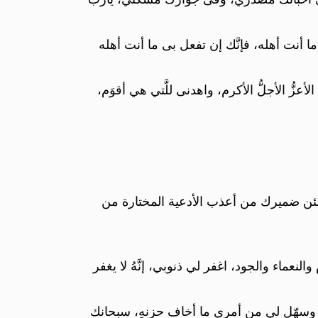
ما أنت أهله، فإنَّك إن تفعل بى ما أنت أهله
عزُّ الأجلُّ الأكرم، واهدنى للَّتي هي أقوَم،
طمئن ضميرك من أعذب الأدعية المختارة من
النعماء والجود، اغفر لي ذنوبي، إنَّهُ لا يغفر
ربة، وسهّل لي من أمري ما أخاف حزنهِ، سبحانك