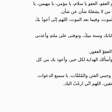
 العفو، العفو يا سلام، يا مؤمن، يا مهيمن، يا
، يا من لا يشغلهُ شأن عن شأن.
موت، وفيما بعد الموت، اللهم إنّى أعوذُ بكَ
ابك وسنة نبيكَ، وتوفنى على ملتهِ وأعذنى
لعفوّ الغفور.
 وأسألك الهداية لكل خير، وأعوذ بك من كل
نبي الفتن والمُلمَّات، يا سميع الدعوات.
ين، اللهم انّي ارغَبُ اليك.