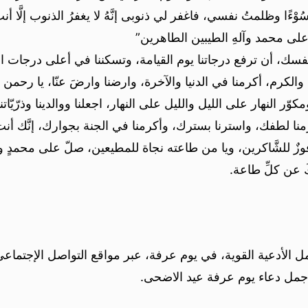
وْءًا وظلمتُ نفسي، فاغفر لي ذنوبى إنَّهُ لا يغفرُ الذنوب إلَّا أن
على محمد وآلهِ الطيبين الطاهرين”
فسك، أن ترفع درجاتنا يوم القيامة، وتسكننا في أعلى درجات الجنَ
لكرم، أكرمنا في الدنيا والآخرة، وارضنا وارضَ عنّا، يا رحمن ال
ّر النهار على الليل والليل على النهار، اجعلنا ووالدينا وذرّيّاتن
 تحرمنا لطفك، واسترنا بسترك، وأكرمنا في الجنة بجوارك، إنَّك أن
ُ فوزٌ للشَّاكرين، ويا من طاعته نجاة للمطيعين، صلّ على محمدٍ 
 عن كلِّ طاعة.
الأدعية القوية، في يوم عرفة، عبر مواقع التواصل الإجتماعي
جمل دعاء يوم عرفة عيد الاضحى.