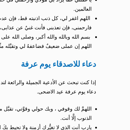
العالمين.
اللهم اغفر لي، كل ذنب اذنبته قط، فإن عدتُ فع
فارحمنى، فإن تعذبنى فأنت غنيٌ عن عذابى، 
بسم الله وبالله والله أكبر، وصلى الله على محم
اللهم إن عملى ضعيفٌ فضاعفهُ لي وتقبَّله منِّ
دعاء للاصدقاء يوم عرفة
إذا كنت تبحث عن الأدعية الجميلة والرائعة ل
دعاء يوم عرفة عيد الاضحى.
اللهمَّ لك وقوفي ، وبك حولي وقوَّتي، تقبَّل من
الذنوب إلَّا أنت.
يارب أنت الذي لا تغيُّرك أزمنة ولا تحيط بكَ