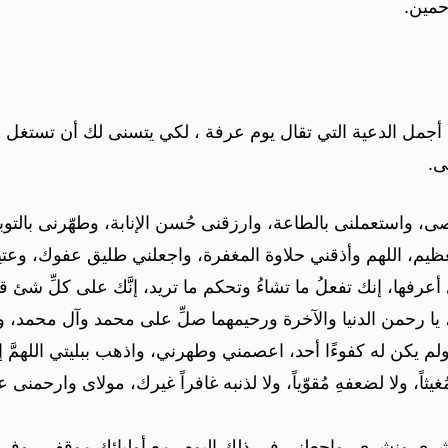
حمين.
أجمل الدعية التي تقال يوم عرفة ، لكي يتسنى لك أن تستغل فر
ى.
ى، واستعملنى بالطاعة، وارزقنى حُسن الإنابة، وطهّرنى بالتوبة
عظيم، اللهم وأذقني حلاوة المغفرة، واجعلني طليق عفوك، وع
فها، إنك تفعلُ ما تشاءُ وتحكم ما تريد، إنَّك على كلِّ شئ قد
غمِّ، يا رحمن الدنيا والآخرة ورحيمهما صلِّ على محمد وآل محمد
لد ولم يكن له كفوءًا أحد، اعصمني وطهرني، واذهب ببليتي اللهم
ُغيثاً، ولا لضعفهِ مُقوّياً، ولا لذنبه غافراً غيرك، مولاى وارحم
ي حشري ونشري، واجعلني في ذلك اليوم، مع أوليائك موقفي، 