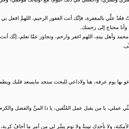
ُدْ علَّي بالمغفرة، فإنَّك أنت الغفور الرحيم، اللهمَّ افعل بي 
وأنا محتاج إلى رحمتك.
د وأهل بيتهِ، اللهم اغفر وارحم، وتجاوز عمَّا تعلم، إنَّك أنت الأ
ى.
تدعو بها يوم عرفه، هنا ولاداعي للبحث ستجد مايسعد قلبك وي
ِّي عملي، يا من يقبل عمل المُتَّقين، يا ذا المنِّ والفضل والكرم و
 الأمكنة، ولا تأخذك سِنةٌ ولا نوم يسِّر لي من أمر ما أخافُ ك