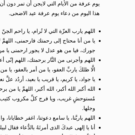
يوم عرفة من الأيام التي لايجن أن تمر دون أن 
هذا اليوم من دعاء يوم عرفة عيد الاضحى.
اللهم يارب العزّة التي لا تُرام، يا راحم الج
يا من أنا محتاج إلى رحمتك فارحمنى، اللهمَّ 
جورك، فيا من هو عدل لا يجور ارحمنى يا من 
اللهم وأجرنى من النَّار برحمتك، اللهم إنّى أ
الَّا ظلكَ ياربِّ العفو، يا من أمر بالعفو، يا 
يا جواد، يا كريم، يا قريب يا بعيد، أردُد علَّ
الله أكبر الله أكبر، الله أكبر، اللهمَّ يا من 
مُستوحشٍ غريب، ويا فرج كلِّ مكروب كئيب، وي
وجلها.
اللهم ياربَّنا، يا سامع دعوتنا، اغفر خطايانا، 
أنا يا إلهى عبدكَ الذى أمرتَهُ بالدُّعاء فقال