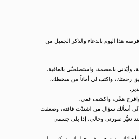
صة هذا اليوم بالدعاء والذكر الجميل من
، وأيّدنى بالعصمة، واستصلحنّى بالعافية.
تيق رحمتك، واكتب لى أماناً من سخطك،
ير.
، وافرج همِّي، واكشف غمي.
َّ إنّى أسألك سؤال من اشتدَّت فاقته، وضعفت
نى عند تغيُّر صورتى وحالى، إذا بلى جسمى
وفي أحبائك مصدري، وفى جوارك مسكني، يارب