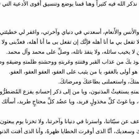
نذكر الله فيه كثيراً وهنا قمنا بوضع وتنسيق أقوى الأدعية التي
نّ والأنس والأَنعام، أسعدني في دنياي وآخرتي، واغفر لي خطيئتي، 
لا تفعل بي ما أنا أهله فإنَّك إن تفعل بى ما أنا أهله، فعذّبنى
لا يخيب سائله، ولا ينفذ نائله، وصلِّ على محمد وآل محمد.
عوذ بكَ من عذاب القبر وفتنتهِ وغربتهِ ووحشتهِ ظلمتهِ وضيقهِ وض
من هو أولى بالغفو، يا من يثيب على العفو، العفو العفو، العفو.
 نعمتكَ، واستعملنى بطاعتكَ ومرضاتكَ.
برحمتهِ يستغيثُ المذنبون، ويا من إلى ذكر إحسانهِ يفزع المُضطرُّو
ا غوثَ كلِّ مخذولٍ فريد، ويا عضُد كلِّ محتاجٍ طريد، أسألك في
واعف عن سيّئاتنا، واسترنا في دنيانا وآخرتنا، ولا تخزنا يوم يبعثون،
 لبيك وسعديك، أنَّا الذى أوقرت الخطايا ظهرهُ، وأنا الذى أفنت الذ