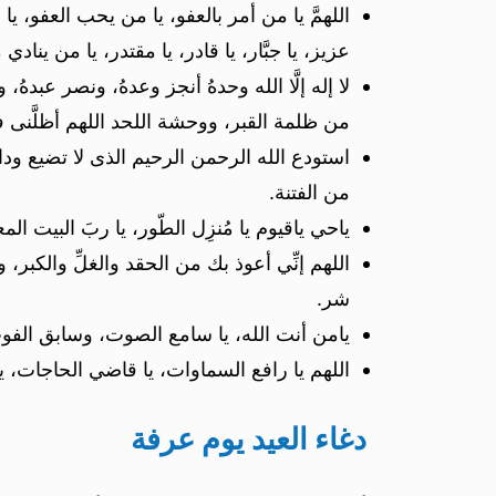
اللهمَّ يا من أمر بالعفو، يا من يحب العفو، يا
عزيز، يا جبَّار، يا قادر، يا مقتدر، يا من ينا
لا إله إلَّا الله وحدهُ أنجز وعدهُ، ونصر عبده
من ظلمة القبر، ووحشة اللحد اللهم أظلَّنى ف
استودع الله الرحمن الرحيم الذى لا تضيع ود
من الفتنة.
ياحي ياقيوم يا مُنزِل الطّور، يا ربَ البيت ا
اللهم إنِّي أعوذ بك من الحقد والغلِّ والكب
شر.
يامن أنت الله، يا سامع الصوت، وسابق الفوت،
اللهم يا رافع السماوات، يا قاضي الحاجات، يا ك
دغاء العيد يوم عرفة