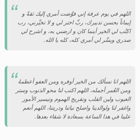
اللهم في يوم عرفة إني فوَّضت أمري إليك ثقةً و
إيماناً بحسن تدبيرك، ربِّ اختر لي و لا تخيِّرني، رب
اكتُب لي الخير أينما كان و ارضني به، و اشرح لي
صدري ويسِّر لي أمري كله، كله يا الله.
اللهم انا نسألك من الخير أوفره ومن العفو أعظمهُ
ومن العُمر أجمله، اللهم اكتب لنا محو الذنوب وستر
العيوب ولين القلب وتفريج الهموم وتيسير الأمور
واغفر لنا ولوالدينا واصلح نياتنا وذريتنا، اللهم أنعم
علينا في هذا الساعة بسعادة لا شقاء بعدها.