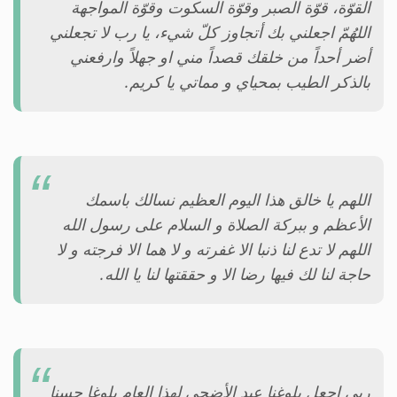
القوّة، قوّة الصبر وقوّة السكوت وقوّة المواجهة
اللهُمّ اجعلني بك أتجاوز كلّ شيء، يا رب لا تجعلني
أضر أحداً من خلقك قصداً مني او جهلاً وارفعني
بالذكر الطيب بمحياي و مماتي يا كريم.
اللهم يا خالق هذا اليوم العظيم نسالك باسمك
الأعظم و ببركة الصلاة و السلام على رسول الله
اللهم لا تدع لنا ذنبا الا غفرته و لا هما الا فرجته و لا
حاجة لنا لك فيها رضا الا و حققتها لنا يا الله.
ربي اجعل بلوغنا عيد الأضحى لهذا العام بلوغا حسنا