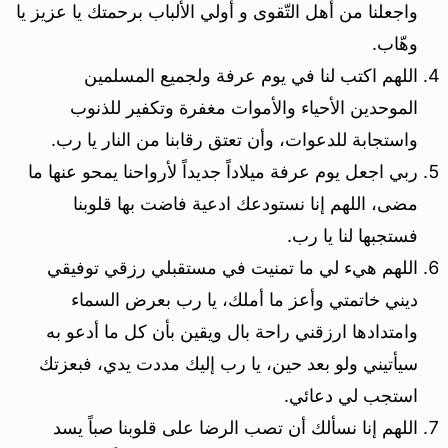
واجعلنا من أهل التّقوى و أولي الألباب برحمتك يا عزيز يا
وهّاب.
اللهم اكتب لنا في يوم عرفة ولجميع المسلمين
الموحدين الأحياء والأموات مغفرة وتكفير للذنوب
واستجابة للدعوات، وأن تعتق رقابنا من النار يا رب.
ربي اجعل يوم عرفة ميلاداً جديداً لأرواحنا يمحو عنها ما
مضى، اللهم إنا نستودعك ادعية فاضت بها قلوبنا
فستجبها لنا يا رب.
اللهم هيء لي ما تمنيت في مستقبلي رزقي توفيقي
ديني خاتمتي وأعز ما أملك، يا رب بعرض السماء
وامتدادها ارزقني راحة بال ويقين بأن كل ما أدعو به
سيأتيني ولو بعد حين، يا رب إليك مددت يدي، فبعزتك
استجب لي دعائي.
اللهم إنا نسألك أن تصب الرضا على قلوبنا صباً يسد