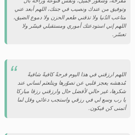
مفرحة، وشعور جميل، ونفس قنوعة وراحة بال
وتوفيق من عندك ونصيب في جنتك، اللهم أبعد عني
متاعب الدُنيا ولا تذقني طعم الحزن ولا دموع الضيق،
اللهم إني استودعتك أموري ومستقبلي فيسّر ولا
تعسّر.
اللهم ارزقني في هذا اليوم فرحةً كافيةً شافيةً
مُدهشه يعجز قلبي عن تصوّرها ويتلعثم لساني عند
شكرها، غير حالي لأفضل حال وارزقني رزقا مباركا
يا رب وسع لي في رزقي واستجب دعائي وقل لما
أتمنى كن فيكون.