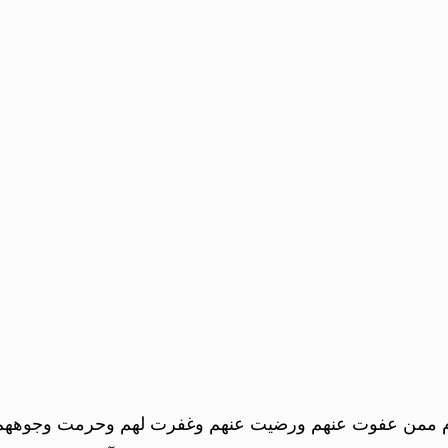
ليوم ممن عفوت عنهم ورضيت عنهم وغفرت لهم وحرمت وجوههم م