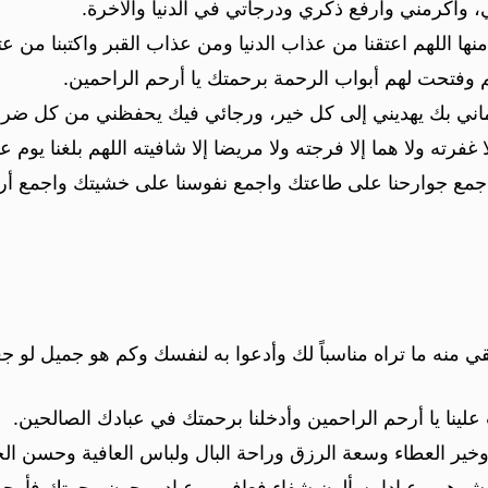
 واكرمني وارفع ذكري ودرجاتي في الدنيا والآخرة.
 منها اللهم اعتقنا من عذاب الدنيا ومن عذاب القبر واكتبنا من ع
م وفتحت لهم أبواب الرحمة برحمتك يا أرحم الراحمين.
ماني بك يهديني إلى كل خير، ورجائي فيك يحفظني من كل ضر.
لا غفرته ولا هما إلا فرجته ولا مريضا إلا شافيته اللهم بلغنا يوم 
اجمع جوارحنا على طاعتك واجمع نفوسنا على خشيتك واجمع أرو
ي منه ما تراه مناسباً لك وأدعوا به لنفسك وكم هو جميل لو جعل
ب علينا يا أرحم الراحمين وأدخلنا برحمتك في عبادك الصالحين.
ة وخير العطاء وسعة الرزق وراحة البال ولباس العافية وحسن الخ
رهم وعبادا يسألون شفاء فعافهم وعباد يرجون رحمتك فأرحمهم