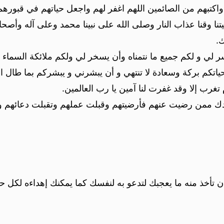
اكتبهم من الصائمين اللهم اغفر لهم واجعل حياتهم في قبورهم 
يتنا وقنا عذاب النار وصلى الله على نبينا محمد وعلى آله وأصحا
ك.
 لي و لكم جميع ما نتمناه وأن يسخر لي ولكم ملائكة السماء 
كم بركة وسعادة لا تنتهي و أن يبشرني و يبشركم بما طال ان
تغرب إلا وقد غفرت لنا آمين يا رب العالمين.
دك ممن رضيت عنهم فأرضيتهم وقبلت عملهم وتقبلت دعائهم ون
أن تأخذ منه ما يعجبك لتدعو به لنفسك كما يمكنك إهداءه لكل 