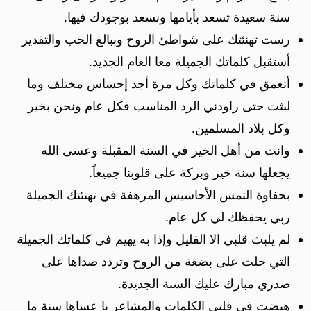
سنة سعيدة تسعد بأيامها ونسعد بوجودك فيها.
رست تهنئتك على شواطئ الروح وببالغ الحب والتقدير
أستقبل كلماتك الجميلة معا العام الجديد.
أتعمق في كلماتك وكل مرة أجد إحساس مختلف وما
لبثت حتى راودني الرد المناسب فكل عام ونحن بخير
وكل بلاد المسلمين.
وانت من أهل الخير في السنة المقبلة وعسى الله
يجعلها سنة خير وبركة على قلوبنا جميعاً.
بحفاوة التمس الأحاسيس المرهفة في تهنئتك الجميلة
ربي يحفظك لي كل عام.
لم يلبث قلبي الا القليل وإذا به يهيم في كلماتك الجميلة
التي حلت على بضعة من الروح وتردد صداها على
صدري مبارك عليك السنة الجديدة.
هيضت في قلبي الكلمات والمشاعر يا عساها سنة ما