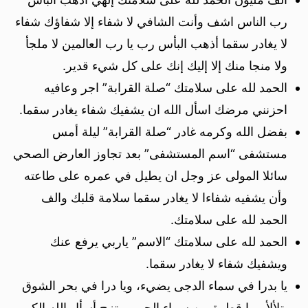
رب الناس اشف وأنت الشافي لا شفاء إلا شفاؤك شفاء
لا يغادر سقما أذهب البأس رب يا رب العالمين لا ملجأ
ولا منجا منك إلا إليك إنك على كل شيء قدير.
الحمد لله على سلامتك “صلة القرابة” اجر وعافيه
احزنني مرضك اسأل الله ان يشفيك شفاء يغادر سقما.
بفضل الله وكرمه غادر “صلة القرابة” ليلة أمس
مستشفى “اسم المستشفى” بعد تجاوز العارض الصحي
سائلا المولى عز وجل ان يطيل في عمره على طاعته
وأن يشفيه شفاءا لا يغادر سقما سلامة قلبك والف
الحمد لله على سلامتك.
الحمد لله على سلامتك “الاسم” ياربي يرفع عنك
ويشفيك شفاء لا يغادر سقما.
يا بدرا في سماء الدجى يضيء، ويا درا في بحر الشوق
يتلألأ، ويا قطرة من سماء الحب يمتزج أسأل الله الكبير