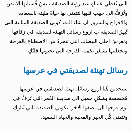
التي تُغطي عينيكِ عند رؤية الصديقة تلبسُ فُستانها الابيض
وتُزفُّ الى حبيب قلبها لتتمني لها حياةً مليئة بالسعادة
والافراح والسرور ان شاء الله، كوني الصديقة المثالية التي
تُبهرُ الصديقة ب اروع رسائل التهنئة لصديقة في زفافها
وتغرسُ احلى النبضات التي تتجردُ من الاصطناعِ بالفرحة
وتجعلينها تشعُر بكمية الفرحة التي يحتويها قلبُكِ.
رسائل تهنئة لصديقتي في عرسها
ستجدين هُنا اروع رسائل تهنئة لصديقتي في عرسها
مُخصصة بشكلٍ جميل الى صديقة العُمر التي تُزفُ في
يوم فرحها الى نصفها الاخر لتكوني الصديقة التي تُبارك
وتتمنى كُل الخير والمحبة والحياة السعيد.