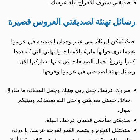
صديقتي ستزف اﻻفراح ليلة عرسك.
رسائل تهنئة لصديقتي العروس قصيرة
حيثُ يُمكن ان تُلامسي عبير وجدان الصديقة في عرسها
عندما ترى جوالها مليءٌ بالامنيات والتهاني التي تُسعدها
كثيراً وتزرعُ اجمل الصداقات في قلبها، شاركيها الان
رسائل تهنئة لصديقتي في عرسها وفرحها.
مبروك عرسك جعل ربي يهنيك وجعل السعادة ما تفارق
حياتك حبيبتي صديقتي وأختي الله يسعدكم ويهنيكم
طول.
صديقتي سأحمل فستان عرسك الليله.
ستحتفل النجوم و يبتسم القمر لفرحة عرسك يا وردة
“اسم الشهر” حبيبتي و اختي و صديقتي “الاسم” يا أحلا