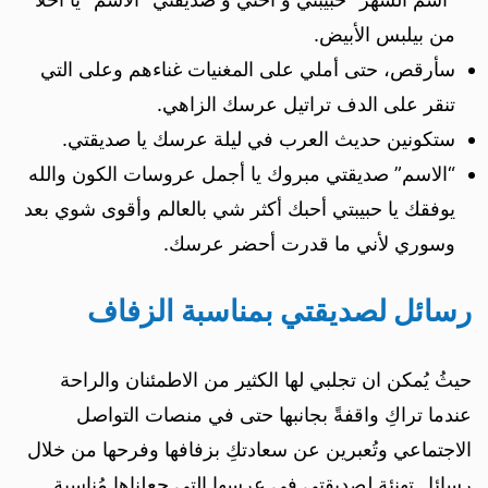
من بيلبس الأبيض.
سأرقص، حتى أملي على المغنيات غناءهم وعلى التي
تنقر على الدف تراتيل عرسك الزاهي.
ستكونين حديث العرب في ليلة عرسك يا صديقتي.
“الاسم” صديقتي مبروك يا أجمل عروسات الكون والله
يوفقك يا حبيبتي أحبك أكثر شي بالعالم وأقوى شوي بعد
وسوري لأني ما قدرت أحضر عرسك.
رسائل لصديقتي بمناسبة الزفاف
حيثُ يُمكن ان تجلبي لها الكثير من الاطمئنان والراحة
عندما تراكِ واقفةً بجانبها حتى في منصات التواصل
الاجتماعي وتُعبرين عن سعادتكِ بزفافها وفرحها من خلال
رسائل تهنئة لصديقتي في عرسها التي جعلناها مُناسبة