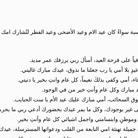
ة سواءً كان عيد الام وعيد الأضحى وعيد الفطر لتُشارك امك الأ
فياً على فرحة العيد، أسأل ربي يرزقك عمر مديد.
ٍ بلا أمي يا رب جعلنا ما نذوق، عيدك مبارك غاليتي.
عاء، أمي وكفى بذلكَ نعيماً، كل عام وانتِ بخير يا دنيتي.
د مبارك وكل عام وأنتِ خير من في الوجود.
وق السحائب، أمي مبارك عليك عيد الأم يا ست الحبايب.
حلى غير بوجودك، وكل ما يمر عيدك بحضورك أدعي ربي ما يحر
 وموطنِ وابتسامتي واجمل اشيائي كل عام وأنتِ بخير.
 جميلة تهنئة امي النابعة من القلب ودعواتها المسترسلة، عيدك