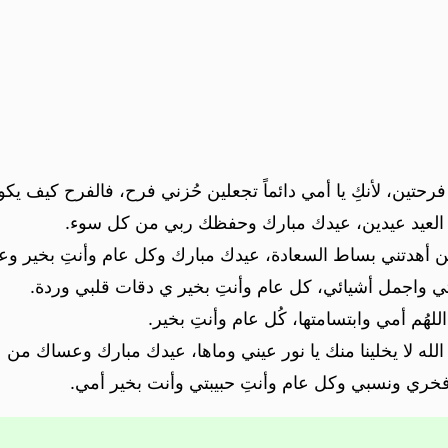
حتين، لأنكِ يا أمي دائماً تجعلين حُزني فرح، فالفرح كيف يكو
العيد عيدين، عيدك مبارك وحفظك ربي من كل سوء.
 أهدتني بساط السعادة، عيدك مبارك وكل عام وأنتِ بخير وعا
 واجمل أشيائي، كل عام وأنتِ بخير ي دقات قلبي وردة.
لهُم أمي وابتسامتها، كُل عام وأنتِ بخير.
الله لا يخلينا منك يا نور عيني وماها، عيدك مبارك وعساك من 
فخري ونسبي وكل عام وأنتِ حبيبتي وأنت بخير أمي.