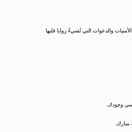
منيات والدعوات التي تُضيءُ زوايا قلبها
مني وجودك.
 مبارك.