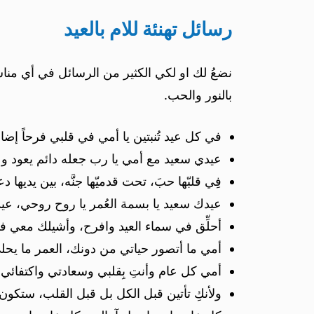
رسائل تهنئة للام بالعيد
نضعُ لك او لكي الكثير من الرسائل في أي مناسب
بالنور والحب.
في كل عيد تُنبتين يا أمي في قلبي فرحاً إضا
عيدي سعيد مع أمي يا رب جعله دائم يعود وعيد
فِي قلبّها حبَ، تحت قدميّها جنَّه، بين يديها د
عيدك سعيد يا بسمة العُمر يا روح روحي، عي
أحلِّق في سماء العيد وافرح، وأشيلك معي ف
أمي ما أتصور حياتي من دونك، العمر ما ي
أمي كل عام وأنتِ بِقلبي وسعادتي واكتفائي
ولأنكِ تأتين قبل الكل بل قبل القلب، ستكون