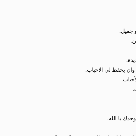
و جميل.
ن.
يدة.
وان يحفظ لي الاحباب.
حباب.
.
حدك يا الله.