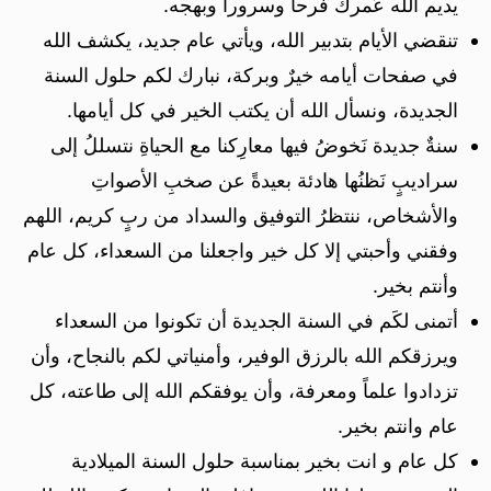
يديم الله عُمرك فرحاً وسروراً وبهجه.
تنقضي الأيام بتدبير الله، ويأتي عام جديد، يكشف الله
في صفحات أيامه خيرٌ وبركة، نبارك لكم حلول السنة
الجديدة، ونسأل الله أن يكتب الخير في كل أيامها.
سنةٌ جديدة نَخوضُ فيها معارِكنا مع الحياةِ نتسللُ إلى
سراديبٍ نَظنُها هادئة بعيدةً عن صخبِ الأصواتِ
والأشخاص، ننتظرُ التوفيق والسداد من ربٍ كريم، اللهم
وفقني وأحبتي إلا كل خير واجعلنا من السعداء، كل عام
وأنتم بخير.
أتمنى لكَم في السنة الجديدة أن تكونوا من السعداء
ويرزقكم الله بالرزق الوفير، وأمنياتي لكم بالنجاح، وأن
تزدادوا علماً ومعرفة، وأن يوفقكم الله إلى طاعته، كل
عام وانتم بخير.
كل عام و انت بخير بمناسبة حلول السنة الميلادية