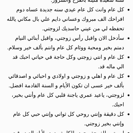
كل عام وانت كل عام عيدي سنه جديدة عساه دوم
افراحك الف مبروك وعساني دايم علي بال مكاني يالله
تحفظه لي من عيني حاسديك لزوجتي.
سأدخل الان واقبل رأس زوجتي، واقبل أبنائي النيام
دمتم بخير ومحبة ووئام كل عام وانتم بألف خير وسلام.
كل عام و انتي زوجتي وكل حاجة في حياتي احبك قد
الي ماله قد.
كل عام و اهلي و زوجتي و اولادي و احبائي و اصدقائي
بألف خير عسى ان تكون الأيام و السنة القادمة افضل.
لزوجتي، ياعيد عمري ياجنة قلبي كل عام وأنتي بخير،
احبك.
كل دقيقة وإنتي روحي كل ثواني وإنتي حبي كل عام
وإنتي بخير زوجتي.
اميرتي، للفرحة وجود وللكلمة ردود ولأيام العيد وقت