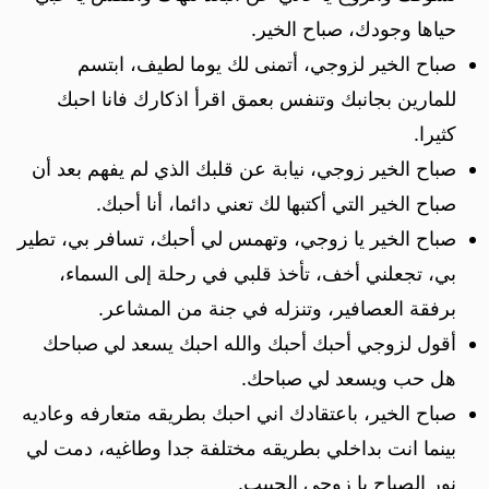
حياها وجودك، صباح الخير.
صباح الخير لزوجي، أتمنى لك يوما لطيف، ابتسم
للمارين بجانبك وتنفس بعمق اقرأ اذكارك فانا احبك
كثيرا.
صباح الخير زوجي، نيابة عن قلبك الذي لم يفهم بعد أن
صباح الخير التي أكتبها لك تعني دائما، أنا أحبك.
صباح الخير يا زوجي، وتهمس لي أحبك، تسافر بي، تطير
بي، تجعلني أخف، تأخذ قلبي في رحلة إلى السماء،
برفقة العصافير، وتنزله في جنة من المشاعر.
أقول لزوجي أحبك أحبك والله احبك يسعد لي صباحك
هل حب ويسعد لي صباحك.
صباح الخير، باعتقادك اني احبك بطريقه متعارفه وعاديه
بينما انت بداخلي بطريقه مختلفة جدا وطاغيه، دمت لي
نور الصباح يا زوجي الحبيب.