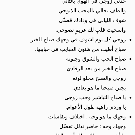
خذني زوجي في الهوى بالتأنّي
والطف بحالي يالمحب الذبوحي
شوف الليالي في ودادك قصنّي
واسخيت قلبٍ لك غريمٍ نصوحي.
زوجي كل يوم اشوف في وجهك صباح الخير
صباح أطيب من ظنون الحبايب في حبايبها.
صباح الحب والشوق وجنونه
صباح الخير من بعد الرقادي
زوجي والصبح محلو لونه
يجنن صبحنا ما هو بعادي.
يا صباح التباشير وحب زوجي
يا وردة ٍ زاهية طول الأعوام.
وجهك ما هو وجه : اختلاف ونقاشات
وجهك وجه : حاضر تدلل تفضّل