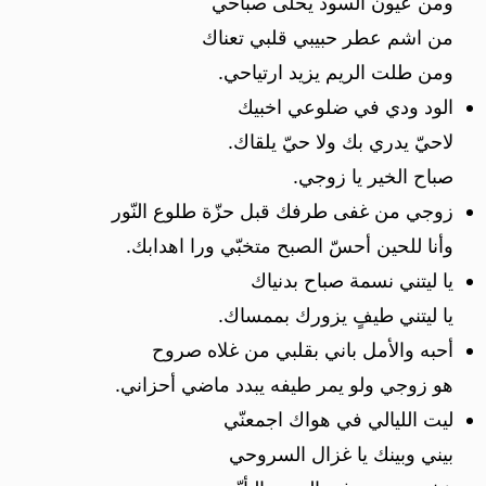
ومن عيون السود يحلى صباحي
من اشم عطر حبيبي قلبي تعناك
ومن طلت الريم يزيد ارتياحي.
الود ودي في ضلوعي اخبيك
لاحيّ يدري بك ولا حيّ يلقاك.
صباح الخير يا زوجي.
زوجي من غفى طرفك قبل حزّة طلوع النّور
وأنا للحين أحسّ الصبح متخبّي ورا اهدابك.
يا ليتني نسمة صباح بدنياك
يا ليتني طيفٍ يزورك بممساك.
أحبه والأمل باني بقلبي من غلاه صروح
هو زوجي ولو يمر طيفه يبدد ماضي أحزاني.
ليت الليالي في هواك اجمعنّي
بيني وبينك يا غزال السروحي