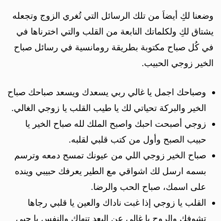
وضعنا لكِ أيضاَ من تلك الرسائل التي تُغري الزوج وتجعله
يشتاق لكِ ولكلماتك النابعة من القلب والتي اخترناها في
في كُل صباح مكتوبة بطريقة رومانسية في رسائل صباح
الخير زوجي الحبيب.
وصباحك اجمل يا غالي ربي يسعدك ويسعد صباحك صباح
الخير والبركة تحياتي لك يا طيب القلب يا زوجي الغالي.
زوجي أصبحت احبك واصبح الملك لله صباح‌ الخير يا
حبيب الصبح وأول من كتب قلبي لقلبه.
صباح الخير زوجي اللي من عيونك تمسح دمعه وترسم
بسمه ارسل لك اشواقي مع الطير يعرفك حبيبي وينده
على اسمك، صباح الحب والرضا.
القلب يا زوجي إذا غبت ناداك والعين يا قلبي رجاها
تشوفك والروح يا غالي عن البعد تنهاك والنفس يا حبي