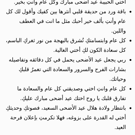
أختي الحبيبة عيد أضحى مبارك وكل عام وأنتِ بخير.
باقة ورد من حديقة قلبي أنثرها بين كفيك وأقول لك كل
عام وأنتِ بألف خير أحبك مثل ما انت في العطف
واللين.
كل عام وابتسامتكِ تُشرق بالبهجة من نور ثغركِ الباسم،
كل سعادة الكون لكِ أختي الغالية.
ربي يجعل عيد الأضحى يحمل في كل دقائقه وتفاصيله
بشارات الفرح والسرور والسعادة التي تغمرُ قلبكِ
وحياتك.
كل عام وانتِ اختي وصديقتي كل عام والسعادة ما
تفارق قلبك يا روح اختك عيد أضحى مبارك عليكِ.
بانتظار ولادة هلال عيد الأضحى السعيد، فصوتكِ وحديثكِ
أختي له القدرة على بزوغه، فهلا تكرمتِ بإعلان فرحة
العيد.