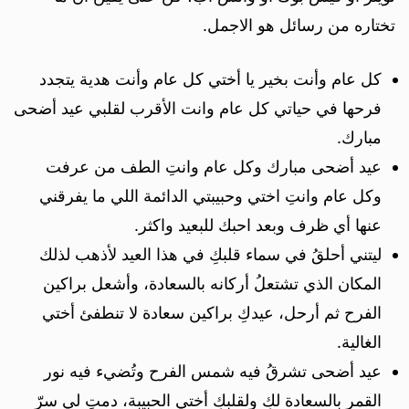
تختاره من رسائل هو الاجمل.
كل عام وأنت بخير يا أختي كل عام وأنت هدية يتجدد
فرحها في حياتي كل عام وانت الأقرب لقلبي عيد أضحى
مبارك.
عيد أضحى مبارك وكل عام وانتِ الطف من عرفت
وكل عام وانتِ اختي وحبيبتي الدائمة اللي ما يفرقني
عنها أي ظرف وبعد احبك للبعيد واكثر.
ليتني أحلقُ في سماء قلبكِ في هذا العيد لأذهب لذلك
المكان الذي تشتعلُ أركانه بالسعادة، وأشعل براكين
الفرح ثم أرحل، عيدكِ براكين سعادة لا تنطفئ أختي
الغالية.
عيد أضحى تشرقُ فيه شمس الفرح وتُضيء فيه نور
القمر بالسعادة لكِ ولقلبكِ أختي الحبيبة، دمتِ لي سرّ