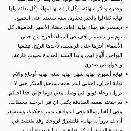
وقدرَه وقدَّر انتهائِه، وكُل ازمَة لهَا انتهاءْ وكُل بدايَة ولهَا
نهايَة تَفاءلوا بالخَير تجدُوه، سنة سعيدة على الجميع.
ديسمبر هو ميناء نهاية العام، حَصّاد الأشهر الماضية، كل
يومٍ من ديسمبر أقف في الميناء، أخرج من جيبي
الأسماء، أنثرها على الرصيف، تأخذها الريّح، تبتلعها
البواخر، أُلّوح لهم، وأبدأ السنة الجديدة بجيوبٍ فارغة،
وبخواءٍ في صدري.
نهاية أسبوع، نهاية شهر، نهاية سنة، نهاية أوجاع وآلام،
نهاية أحزان، احبابي انتم نعمه تستحق الشكر حتى لا
تزول، رجاء كونوا في وصل معي دوما فإني حقا احبكم.
ثم حدثته نفسه الصادقة يكفي ان في الرحلة محطات،
وفي اللقيا رسالة وفي المواقف تدبير وحكمة، وستشعر
أن لك دوراً له نهاية، فلتشرق لروحك وقد نقشت في
صخرة السنة، أن كل نهاية هي بداية وحياة أخرى.