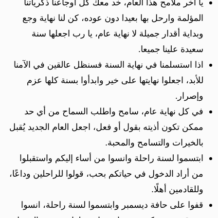
يا آخر ملامح هذا العام، خد معك كل أوجاعنا ذكرياتنا
المؤلمة وارحل بها بعيدا دون عوده، كن لنا نهاية وجع
وبداية أقدار جميلة لا نهاية عام، يا رب اجعلها سنة
سعيدة علينا جميعا.
اذا استسلمنا في نهاية السنة فسنظل عالقين في الآمنا
للأبد، اجعلوا نهايتها على خير وابدأوا بسنة كلها عزم
وإصرار.
في كل نهاية عام، سامح واطلب السماح من أي حد
ممكن تكون أذيته بقول أو فعل، اجعل العام الجديد يُقبل
بالخيرات والتسامح والمحبة.
ابتسموا لسنة راحلة وانسوا من أساء إليكم واستقبلوا
من أراد الدخول في حياتكم بحب، قولوا للراحلين وداعًا،
وللقادمين أهلًا.
قفوا على حافة ديسمبر وابتسموا لسنة راحلة، انسوا