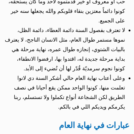
حب او معروف او خير قدمتموه لأحد وما كان يستحقه،
كونوا دائماً معتزين بنقاء قلوبكم والله يجعلها سنه خير
على الجميع.
لا تعترف بفصول السنة دائمة العطاء، دائمة الظل،
نموها مستمر طوال العام، مثل الانسان الناجح، لا يعترف
بالبيات الشتوي، إنجازه طوال عمره، نهاية مرحلة هي
بداية مرحلة جديدة له، اقتدوا بها، ارفضوا الانطفاء،
كونوا نجوم سرمديّة قُدّر لها أن تُضيء إلى الأبد.
وعلى أعتاب نهاية العام حالي أشكر السنة دي لانوا
تعلمت منها، كونوا الواحد ممكن يقع أحيانا في نصف
الطريق لكن الشجاعة أنواع تكملوا ولا تستسلم، ربنا
يكرمكم ويديكم اللي في بالكم.
عبارات في نهاية العام