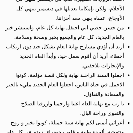
الأحلام، ولكن بإمكاننا تعديلها في ديسمبر تنتهي كل
الأوجاع، عساه ينهي معه أحزاننا.
من حسن حظي اني احتفل نهاية كل عام، واستبشر خير
بالعام الجديد، كل عام والجميع بخير وصحة وسلامة.
أريد أن أؤدي مسارح نهاية العام بشكل جيد دون ارتكاب
أخطاء، أريد أن أقوم بعمل جيد، وأبدأ العام الجديد
والإنجازات تلاحقني.
اجعلوا السنة الراحلة نهاية ولكل قصة مؤلمة، كونوا
الاجمل في حياة الناس، اجعلوا العام الجديد مليء بالخير
والسعادة والتفاؤل.
يا رب مع نهاية العام اغثنا وارحمنا وارزقنا الصلاح
والتقوى وراحة البال.
أعزائي أتمنى لكم نهاية سنة جميلة، كونوا بخير و روح
منتعشة، ألسنة طيبة و قلوب خضراء، دمتم في كل عام.