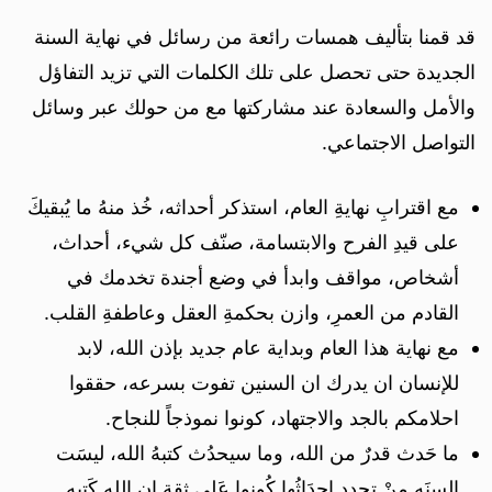
قد قمنا بتأليف همسات رائعة من رسائل في نهاية السنة
الجديدة حتى تحصل على تلك الكلمات التي تزيد التفاؤل
والأمل والسعادة عند مشاركتها مع من حولك عبر وسائل
التواصل الاجتماعي.
مع اقترابِ نهايةِ العام، استذكر أحداثه، خُذ منهُ ما يُبقيكَ
على قيدِ الفرح والابتسامة، صنّف كل شيء، أحداث،
أشخاص، مواقف وابدأ في وضع أجندة تخدمك في
القادم من العمرِ، وازن بحكمةِ العقل وعاطفةِ القلب.
مع نهاية هذا العام وبداية عام جديد بإذن الله، لابد
للإنسان ان يدرك ان السنين تفوت بسرعه، حققوا
احلامكم بالجد والاجتهاد، كونوا نموذجاً للنجاح.
ما حَدث قدرٌ من الله، وما سيحدُث كتبهُ الله، ليسَت
السنَه منْ تحدِد احدَاثُها كُونوا عَلى ثِقة ان الله كَتبه