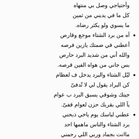
وأحتياجي وصل بي منتهاه
كل ما في يديني من ثمين
ما يسوي ولو يكثر رضاه.
آه من برد الشتاء موجع وقارص
أعطني في ضمتك يازين فرصه
والله أني من شديد البرد حارص
بس جاني من هواه الفين قرصه.
ليّل الشتاء والبرد يدخل ف لعظام
كن البراد يقول لي لا تّدفىّ
جيتك وشوقي يسبق البرد ب عوام
يآ اللي بقربك حزن لعوام قفىّ.
عطني لباسك يوم ياخي ذبحني
برد الشتاء والناس ماهمها احد
ماانت بجماد وربي اللي رحمني