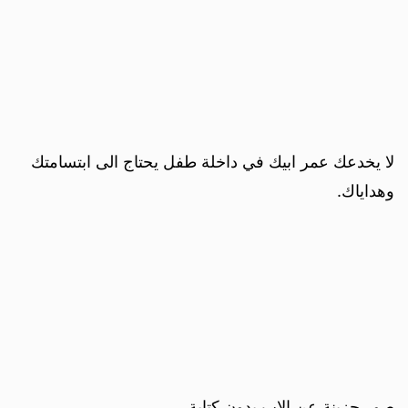
لا يخدعك عمر ابيك في داخلة طفل يحتاج الى ابتسامتك
وهداياك.
صور حزينة عن الاب بدون كتابة.