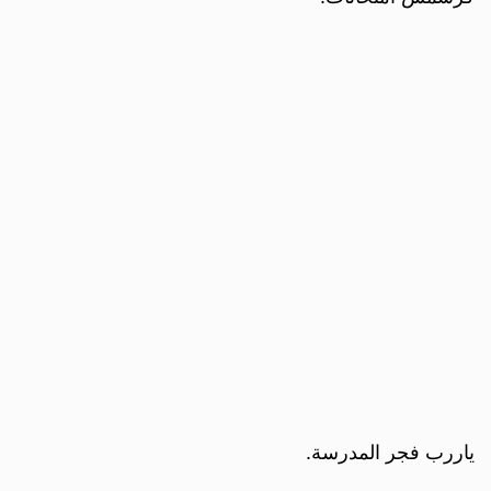
ياررب فجر المدرسة.