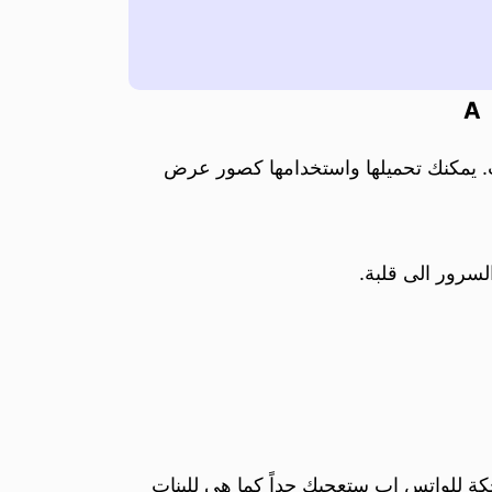
A
 يمكنك تحميلها واستخدامها كصور عرض
لسرور الى قلبة.
ة للواتس اب ستعجبك جداً كما هي للبنات