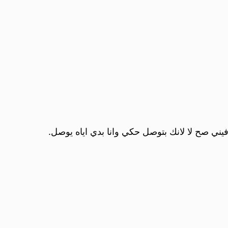
ني صح لا لانك بتوصل حكي وانا بدي اياه يوصل.