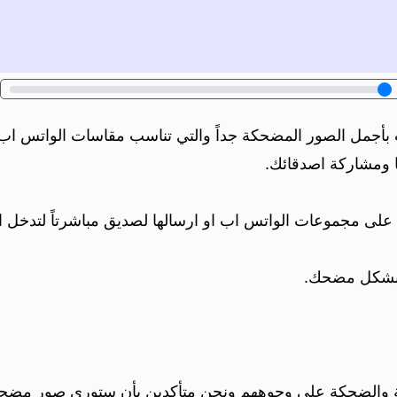
أجمل الصور المضحكة جداً والتي تناسب مقاسات الواتس اب.
 ومشاركة اصدقائك.
على مجموعات الواتس اب او ارسالها لصديق مباشرتاً لتدخل ا
ب بشكل مضحك.
مة والضحكة على وجوههم ونحن متأكدين بأن ستوري صور مضحك