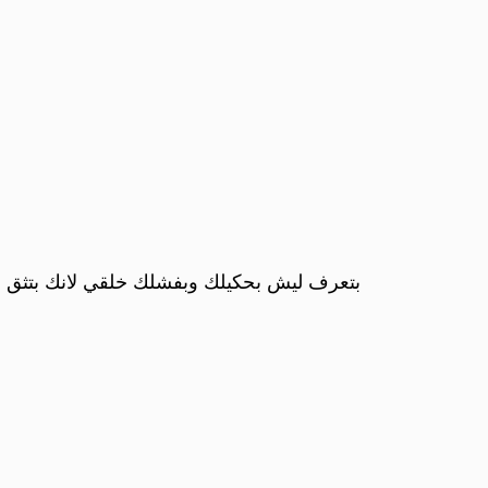
بتعرف ليش بحكيلك وبفشلك خلقي لانك بتثق في