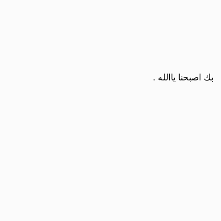
بك اصبحنا ياالله .