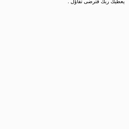
يعطيك ربك فترضى تفاؤل .