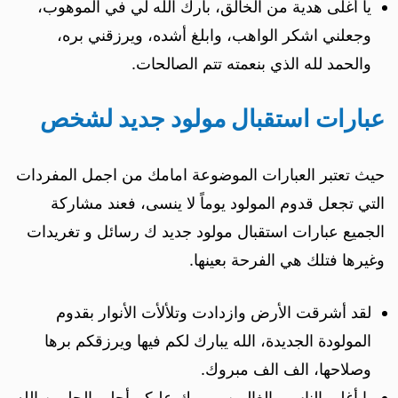
يا أغلى هدية من الخالق، بارك الله لي في الموهوب،
وجعلني اشكر الواهب، وابلغ أشده، ويرزقني بره،
والحمد لله الذي بنعمته تتم الصالحات.
عبارات استقبال مولود جديد لشخص
حيث تعتبر العبارات الموضوعة امامك من اجمل المفردات
التي تجعل قدوم المولود يوماً لا ينسى، فعند مشاركة
الجميع عبارات استقبال مولود جديد ك رسائل و تغريدات
وغيرها فتلك هي الفرحة بعينها.
لقد أشرقت الأرض وازدادت وتلألأت الأنوار بقدوم
المولودة الجديدة، الله يبارك لكم فيها ويرزقكم برها
وصلاحها، الف الف مبروك.
يا أغلى الناس والغاليين مبروك عليكم أحلى الحلوين الله