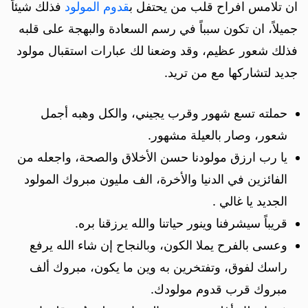
ان تلامس افراح قلب من يحتفل ب
قدوم المولود
فذلك شيئاً
جميلاً، ان تكون سبباً في رسم السعادة والبهجة على قلبه
فذلك شعور عظيم، وقد وضعنا لك عبارات استقبال مولود
جديد لتشاركها مع من تريد.
حملته تسع شهور وقرب يجيني، والكل وهبه أجمل
شعور، وصار بالعيلة مشهور.
يا رب ارزق مولودنا حسن الأخلاق والصحة، واجعله من
الفائزين في الدنيا والأخرة، الف مليون مبروك المولود
الجديد يا غالي .
قريباً سيشرفنا وينور حياتنا والله يرزقنا بره.
وعسى بالفرح يملا الكون، وبالنجاح إن شاء الله يرفع
راسك لفوق، وتفتخرين به وين ما يكون، مبروك ألف
مبروك قرب قدوم مولودك.