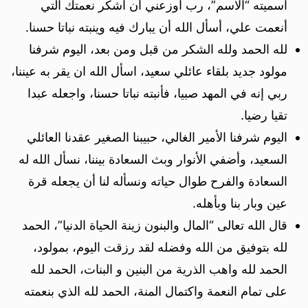
اسميته “الاسم”، رب أوزعني أن أشكر نعمتك التي
أنعمت علي، أسأل الله أن يبارك فيه وينبته نباتا حسنا.
لله الحمد ولله الشكر من قبل ومن بعد، اليوم شرفنا
مولود جديد بلقاء عائلي سعيد، اسأل الله ان يقر به عيننا،
ربي إنه في المهد صبيا، فأنبته نباتا حسنا، واجعله عبدا
تقيا رضيا.
اليوم شرفنا الأمير الغالي، حبيبنا الصغير عقدنا العائلي
السعيد، وأضفي الأنوار وبث السعادة بيننا، نسأل الله له
السعادة والفرح طوال حياته ونسأله لنا أن يجعله قرة
عين وبار بنا وبأهله.
قال الله تعالى “المال والبنون زينة الحياة الدنيا”، الحمد
لله بتوفيق من الله وفضله لقد رزقت اليوم، بمولود،
الحمد لله واهب الذرية من البنين و البنات، الحمد لله
على تمام النعمة واكتمال المنة، الحمد لله الذي بنعمته