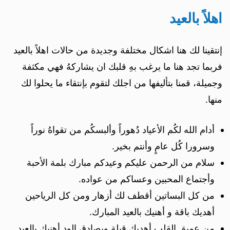
اهلاً بالعيد
إنتقينا لك هنا اشكال مختلفة وجديدة من حالات اهلاً بالعيد
فربما تجد هنا ما يرغب بهِ قلبك ان يشاركهُ فهي مكثفة
وجميلة، قمنا بتأليفها من اجلك لتقوم بإنتقاء ما يحلوا لك
منها.
أدام الله لكُم الأعياد دُهوراً وألبسكُم من تقواهُ نوراً
وسرورا كُل عامٍ وأنتم بخير.
سلام من الرحمن عليكم وعيدكم مبارك بلمة الأحبة
وأجتماع المحبين وعساكم من عواده.
من كل البساتين أقطف لك أزهار ومن كل الرياحين
أهديك باقة و أهنيك بالعيد المبارك.
من عميق القلب أهديك قبلة وبصادق الود أهنيك بالعيد