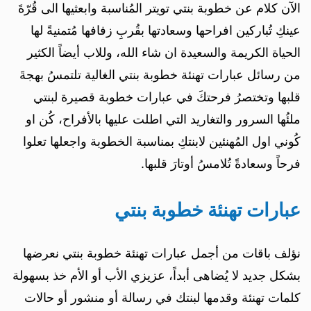
الآن كلام عن خطوبة بنتي تويتر المُناسبة وابعثيها الى قُرّةَ
عينكِ تُباركين افراحها وسعادتها بقُربِ زفافها مُتمنيةً لها
الحياة الكريمة والسعيدة ان شاء الله، وللاب أيضاً الكثير
من رسائل عبارات تهنئة خطوبة بنتي الغالية تلتمسُ بهجةَ
قلبها وتختصرُ فرحتكَ في عبارات خطوبة قصيرة لبنتي
ملئُها السرور والتغاريد التي اطلت عليها بالأفراح، كُن او
كُوني اول المُهنئين لابنتكِ بمناسبة الخطوبة واجعلها تعلوا
فرحاً وسعادةً تُلامسُ أوتارَ قلبها.
عبارات تهنئة خطوبة بنتي
نؤلف باقات من أجمل عبارات تهنئة خطوبة بنتي نعرضها
بشكل جديد لا يُضاهى أبداً، عزيزي الأب أو الأم خذ بسهولة
كلمات تهنئة وقدمها لبنتك في رسالة أو منشور أو حالات