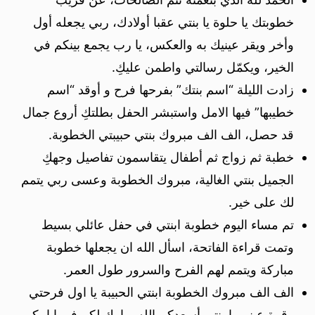
خطوبتك يا حلوة يا بنتي عقبا أولادك، ربي يجعله أول
وأخر ويقر عينيك به والعكس، يا رب يجمع بينكم في
الخير، ويكمّل رسالتي واطمن عليكِ.
زادت الليلة “اسم بنتك” بفرحها فرح و أوقد “اسم
خطيبها” فيها الامل واستبشر الحفل بطلتكِ أروع جمال
قد حصل، الف الف مبروك بنتي حبيبتي الخطوبة.
خطبة ثم زواج ثم أطفال يتقاسمون تفاصيل وجهكِ
الجميل بنتي الغالية، مبروك الخطوبة وعسى ربي يتمم
لك على خير.
تم مساء اليوم خطوبة ابنتي في حفل عائلي بسيط
وتمت قراءة الفاتحة، اسأل الله ان يجعلها خطوبة
مباركة ويتمم لهم الفرح والسرور طول العمر.
الف الف مبروك الخطوبة ابنتي الحبيبة يا اول فرحتي
وقرة عيني يا بنتي أسعدكم الله وبارك لكم في ايامكم