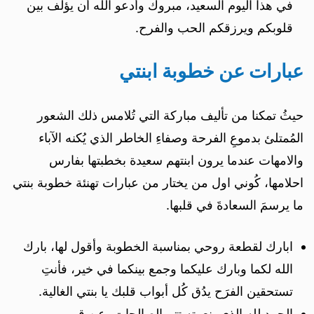
في هذا اليوم السعيد، مبروك وأدعو الله أن يؤلف بين
قلوبكم ويرزقكم الحب والفرح.
عبارات عن خطوبة ابنتي
حيثُ تمكنا من تأليف مباركة التي تُلامس ذلك الشعور
المُمتلئ بدموعِ الفرحة وصفاءِ الخاطر الذي يُكنه الآباء
والامهات عندما يرون ابنتهم سعيدة بخطبتها بفارس
احلامها، كُوني اول من يختار من عبارات تهنئة خطوبة بنتي
ما يرسمَ السعادةَ في قلبها.
ابارك لقطعة روحي بمناسبة الخطوبة وأقول لها، بارك
الله لكما وبارك عليكما وجمع بينكما في خير، فأنتِ
تستحقين الفرَح يدُق كُل أبواب قلبك يا بنتي الغالية.
الحمد لله الذي بنعمته تتم الصالحات، عن قريب