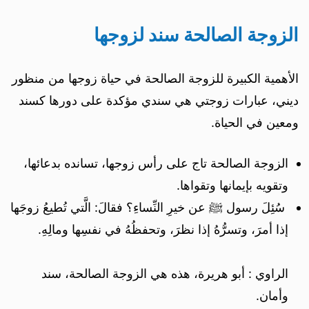
الزوجة الصالحة سند لزوجها
الأهمية الكبيرة للزوجة الصالحة في حياة زوجها من منظور
ديني، عبارات زوجتي هي سندي مؤكدة على دورها كسند
ومعين في الحياة.
الزوجة الصالحة تاج على رأس زوجها، تسانده بدعائها،
وتقويه بإيمانها وتقواها.
سُئِلَ رسول ﷺ عن خيرِ النِّساءِ؟ فقالَ: الَّتي تُطيعُ زوجَها
إذا أمرَ، وتسرُّهُ إذا نظرَ، وتحفظُهُ في نفسِها ومالِهِ.
الراوي : أبو هريرة، هذه هي الزوجة الصالحة، سند
وأمان.