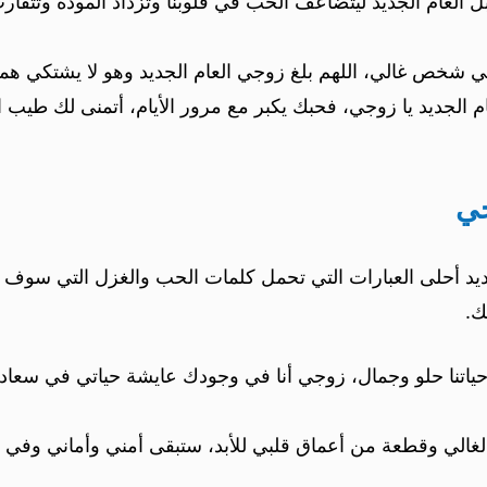
قبل العام الجديد ليتضاعف الحب في قلوبنا وتزداد المودة وتتقار
شخص غالي، اللهم بلغ زوجي العام الجديد وهو لا يشتكي هماً ولا تع
لجديد يا زوجي، فحبك يكبر مع مرور الأيام، أتمنى لك طيب ال
جي
يد أحلى العبارات التي تحمل كلمات الحب والغزل التي سوف ت
ك.
حياتنا حلو وجمال، زوجي أنا في وجودك عايشة حياتي في سعادة و
الي وقطعة من أعماق قلبي للأبد، ستبقى أمني وأماني وفي ك