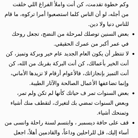
وكم خطوة تقدمت، كن أنت واملأ الفراغ اللي خلقت
من أجله، لو أن الناس كلما استصعبوا أمرا تركوه، ما قام
للناس دنيا ولا دين.
بعض السنين توصلك لمرحلة من النضج، تجعل روحك
في عمر أكبر من عمرك الحقيقي.
لا تنتظر أن يكون العام الجديد عام خير وبركة وتميز، كن
أنت الخير بأعمالك، كن أنت البركة بقربك من الله، كن
أنت التميز بإنجازاتك، فالأعوام أرقام لا تزيدها الأماني،
وإنما تضاعفها الأعمال الصالحة والآثار الطيبة.
بعض السنوات تمر ف حياتك كأنها لم تكن ولم تمر،
وبعض السنوات تمضي بك لتغيرك، لتقطف منك أشياء
وتمنحك أشياء.
قف على حافة ديسمبر ، وابتسم لسنة راحلة وانسى من
أساء إليك، قل للراحلين وداعاً، والقادمين أهلاً، اجعل