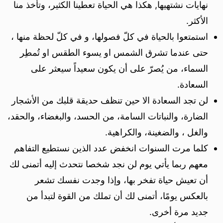
نهايات نشتهيها, هكذا هي الحياة تعطينا الكثير، وتأخذ منا
الأكثر.
استمتعوا بالحياة في كلّ فصولها، و في كلّ لحظة منها ،
حتى عندما تشرق الشمس او يسوء الطقس او تُمطِر
السماء، من يُصرّ على أن يكون سعيداً سيعثر على
السعادة.
لن تجد السعادة الا حين تنظف حديقة قلبك من الأشجار
الضارة، والنباتات السامة، من الحسد، والبغضاء، والحقد،
والغل ، والضغينة، والكراهية.
كلما مرت السنوات انخفض عدد الذين نستطيع التفاهم
معهم ربما يأتي يوم لن نجد شخصا نتحدث إليه أتمنى لك
أن تعيش حياة تفخر بها، وإذا وجدت نفسك تشعر
بالعكس يومًا، أتمنى لك أن تملك من القوة لتبدأ من
جديد مرة أخرى.