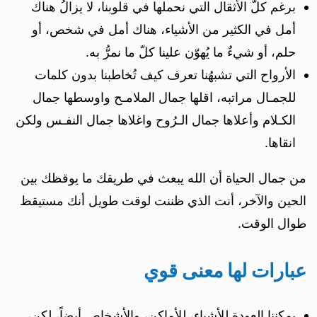
برغم كلّ الأثقال التي نحملها في قلوبنا، لا يزالُ هناك
أمل في الكثير من الأشياء، هناك أمل في شخص، أو
حلم، أو شيءٌ ما يُهوّن علينا كلّ ما نمرُّ به.
الأرواح التي تشبهُنا تعرف كيف تُخاطبنا بدون كلمات
للجمـال مراتبه، اقلها جمال الملامـح واوسطها جمال
الكـلام وأعلاها جمال الـرُوح واغلاها جمال النفـس ولكن
انقاها.
من جمال الحياة أن الله يبعث في طريقك ما يوقظك بين
الحين والآخر، أنت الذي ظننت لوقت طويل أنك مستيقظ
طوال الوقت.
عبارات لها معنى قوي
يمكننا العودة للأشياء، للأماكن، والأشخاص أيضاً، لكن،