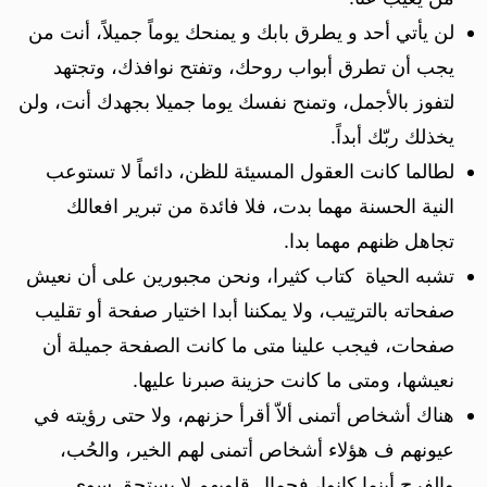
لن يأتي أحد و يطرق بابك و يمنحك يوماً جميلاً، أنت من
يجب أن تطرق أبواب روحك، وتفتح نوافذك، وتجتهد
لتفوز بالأجمل، وتمنح نفسك يوما جميلا بجهدك أنت، ولن
يخذلك ربّك أبداً.
لطالما كانت العقول المسيئة للظن، دائماً لا تستوعب
النية الحسنة مهما بدت، فلا فائدة من تبرير افعالك
تجاهل ظنهم مهما بدا.
تشبه ‏​الحياة كتاب كثيرا، ونحن مجبورين على أن نعيش
صفحاته بالترتِيب، ولا يمكننا أبدا اختيار صفحة أو تقليب
صفحات، فيجب علينا متى ما كانت الصفحة جميلة أن
نعيشها، ومتى ما كانت حزينة صبرنا عليها.
هناك أشخاص أتمنى ألاّ أقرأ حزنهم، ولا حتى رؤيته في
عيونهم ف هؤلاء أشخاص أتمنى لهم الخير، والحُب،
والفرح أينما كانوا، فجمال قلوبهم لا يستحق سوى