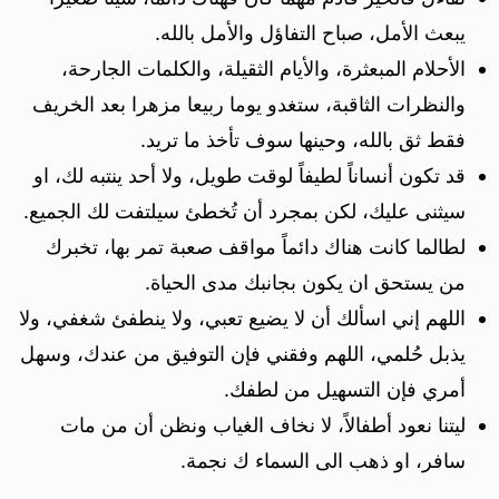
يبعث الأمل، صباح التفاؤل والأمل بالله.
الأحلام المبعثرة، والأيام الثقيلة، والكلمات الجارحة،
والنظرات الثاقبة، ستغدو يوما ربيعا مزهرا بعد الخريف
فقط ثق بالله، وحينها سوف تأخذ ما تريد.
قد تكون أنساناً لطيفاً لوقت طويل، ولا أحد ينتبه لك، او
سيثنى عليك، لكن بمجرد أن تُخطئ سيلتفت لك الجميع.
لطالما كانت هناك دائماً مواقف صعبة تمر بها، تخبرك
من يستحق ان يكون بجانبك مدى الحياة.
اللهم إني اسألك أن لا يضيع تعبي، ولا ينطفئ شغفي، ولا
يذبل حُلمي، اللهم وفقني فإن التوفيق من عندك، وسهل
أمري فإن التسهيل من لطفك.
ليتنا نعود أطفالاً، لا نخاف الغياب ونظن أن من مات
سافر، او ذهب الى السماء ك نجمة.