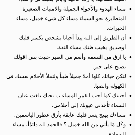
مساء الهدوء والأجواِء الجميلة والامنيات الصغيرة
المتطايرة نحو السماء مساِء كل شيء جَميل، مساء
الخيرات.
أن الطريق إلى الله يبدأ أحيانا بشخص يكسر قلبك
أوصديق يخيب ظنك مساء الثقة.
يا ارق من النسمة وأنعم من الطير حبيت بس اقولك
تصبح على خير.
لتكن حياتك كلها أملا جميلاً طيباً ولتملأ الأحلام نفسك في
الكهولة والصبا.
أحببتك كما أحب القمر المساء ب بحبك بلغت عنان
السماء تأخذني عيونك إلى أحلامي.
مساءك بهيج يسر قلبك عابقة بأرق عطور الياسمين.
وكَل مَا يأتي من الله جَميل ؟ فالحمد لله دائمُاً، مساء
السعادة.