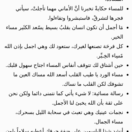
للمساء حكايةْ تخبرنا أنَّ الأماني مهما تأجلتْ، سيأتي
فجرها لتشرقْ، فاستبشروا وتفاءلوا.
مَا أجمل أن تكون انسان بقلبُ بسيط يسّعد الكثَير مساء
الخير.
كل فرحَة تصنعها لغيرك، ستعود لك وهي اجمل بإذن الله
مًسِاء الخِـيِّر.
حين أشتاق لك تتوقف أنفاس المساء اجتاح سهول قلبك.
مساء الورد يا طيب القلب أسعد الله مساك العين ما
تشوفك لكن القلب ما نساك.
رسالة مسائية: لا شيء يأتي كما نتمنى دائما ولكن نحن
على ثقة بأن الله يخبئ لنا الأجمل.
نجمات عينيك وهي تعبث في سحابة الليل بسحرك،
مساء الجمال.
أنشد شذا الياسمين على ضفة حرفك أعطيه سلاماً بلون