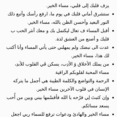
يزف قلبك إلى قلبي، مساء الخير.
ستشرق أماني قلبك في يوم ما، ارفع رأسك وأتبع ذلك
النور البعيد وأحسن الظن بالله، مساء الخير.
أقبل المساء ف تعال ليكتمل بك و معك أنثر الحب ب
قلبك و أصنع من العشق لذة.
عدت الى نبضك ولم يمهلني حتى يأتي المساء وأنا أكتب
لك هذا، مساء الخير.
من يملك الأخلاق ۆ الأدِب، يسكن فَي القلوب للأبدِ،
مساء المحبة لقلوبكم الراقية
الرحمة والتواضع والكلمة الطيبة هي أجمل ما يتركه
الإنسان في قلوب الآخرين مساء الخير.
وإن كتبتَ لِي فرْحه يا الله فأقسْمها بيني وبين من أُحب
يسعد مسائكم.‏
مساء الخير والهادئ ودعوات ترفع للسماء ربي اجعل