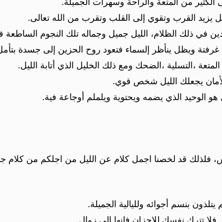
لى الكثير من المتعة والراحة وسهرات الجميلة.
ليل يزيد القرب وتقوي إلى القلب وتقرب من الله تعالى.
دين في ذلك الظلام، الليل جميل وجماله تلك النجوم الساطعة ف
غرفتة ويظل ينأظر إلسماء فتعود روح الحزين إلى جسدة بتأمل
متعة ،التسلية ،الضحك ومع ذلك الخليل الذي أتابة الليل.
والأمان يجعلك الليل شخص قوي.
 الوحيد الذي يضمه ويحتوية ويلملم أوجاعة فية.
اس، فلذلك قد لخصنا اجمل كلام عن الليل من اجلكم من كلام ج
 يتلذون بنسم أجوائه ولليالية الجميلة.
ا.. فلا تترك نفسك للاحزان فانها الي زوال.