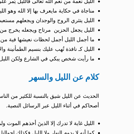
الليل نعمة من نعم الله تعالى فالليل يُمر ع
مناجاة في حكاية مايعرف بها إلا الله وهو ال
الليل يتثري الروح والوجدان ويجعلهم مستعب
الليل يجعل الحزين مرتاح ويجعله يخرج من 
ما أجمل الليل أجمل لحظات نعيشها فية من ال
الليل كـ نافذة تُهب عليك بنسيم الطمأنينة 
ما رأيت شخص يبكي في الشارع ولكن الليل هو
كلام عن الليل والسهر
الحديث عن الليل شيق بالنسبة للكثير من الن
أصحاكم في أثناء الليل عبر الرسائل النصية.
الليل غاية لا تدرك إلا الذينَ أخذهم الموت ولم
كما أنه لا يدوم النهار ولا الليل فكذلك احوالن