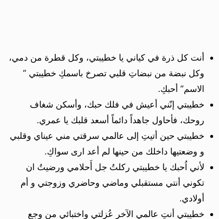
أنت كل ذرة في كياني يا خطيبتي، وكل قطرة من دمي،
وكل نبضة من نبضاتِ قلبي تصرخ باسمكِ خطيبتي ”
الاسم” أحبكِ.
خطيبتي إنّني أعيش في فلك حبك، وأسكن شغاف
روحك، فأحاول جاهداً دائماً أسعد قلبك يا عمري.
خطيبتي حين أتيتِ إلى عالمي سرقتي مني عيناي وقلبي
و وضعتيها داخلك من حينها لم أعد ارى سواكِ.
لأني اُحبك يا خطيبتي ركلتُ جل أَحلامي ورضيتُ ان
تكوني أنتي مستقبلي وماضي وحاضري وزوجتي و أم
أولادي.
خطيبتي أنتِ عالمي الآخر عُزلتي واختبائي من وجع