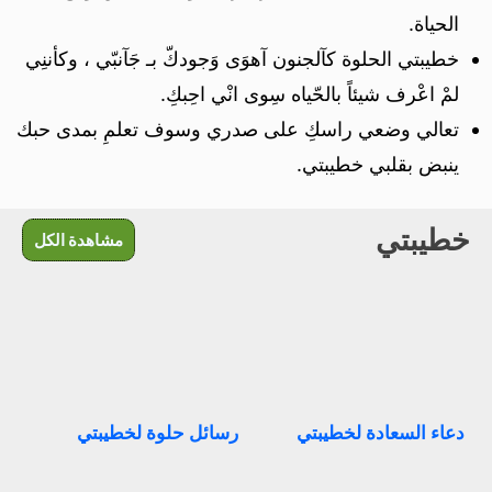
الحياة.
خطيبتي الحلوة كآلجنون آهوَى وَجودكّ بـ جَآنبّي ، وكأننِي
لمْ اعْرف شيئاً بالحّياه سِوى انْي احِبكِ.
تعالي وضعي راسكِ على صدري وسوف تعلمِ بمدى حبك
ينبض بقلبي خطيبتي.
خطيبتي
مشاهدة الكل
دعاء السعادة لخطيبتي
رسائل حلوة لخطيبتي