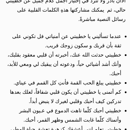
الاآن بادر ولا تترد في إختيار أجمل كلام جميل عن خطيبتي
حالي، ثم يمكنك مشاركتها هذهِ الكلمات القلبية على
رسائل النصية مباشرةً.
عندما تسأليني يا خطيبتي عن أمنياتي فل تكوني على
ثقة بأن قربك و سكون زوجك قريب.
خطيبتي حدثت الله عنك، أخبرته أن قلبي معقود بقلبك،
وأنك أشد أشيائي حباً، ودعوته أن يبقيك لي ومعي للأبد،
أحبك.
خطيبتي يبلغ الحب القمة فأنتِ كل القمم في عيناي.
كم أتمنى يا خطيبتي أن يكون قلبي شفافاً، لعلك بعدها
تدركين كيف أحبك وقلبي لغيرك لا ينبض أبداً.
خطيبتي أحبك كلّما تاهت الدموع في عـيون البشر
وأتمناك كلّما غابت الشمس وظهر القمر، أحبك.
خطيبتي تعلمِ إنني أعشقك كزهرة تعشق حياة المطر،