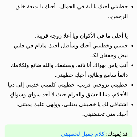
خطيبتي أحبك يا أية في الجمال.. أحبك يا بديعة خلق
الرحمن..
يا أحلى ما في الأكوان ويا أغلا زوجه قريبة.
حبيبتي وخطيبتي أحبك وسأظل أحبك مادام في قلبي
نبض وخفقان لكـ.
أنتِ يامن بهواك أنا تائه، وبعشقك والله ضائع ولكلامك
دائماً سامع وطائع، أحبكِ خطيبتي.
خطيبتي تزوجني قريب، خطيبتي كلميني خذيني إلى دنيا
الأحلام، دنيا العشق والغرام حيث لا أحد سواي وسواكِ.
اشتياقي لكِ يا خطيبتي يقتلني، وولهي عليكِ يميتني،
أحبك متى تحتضنيني.
قد يُفيدك:
كلام جميل لخطيبتي