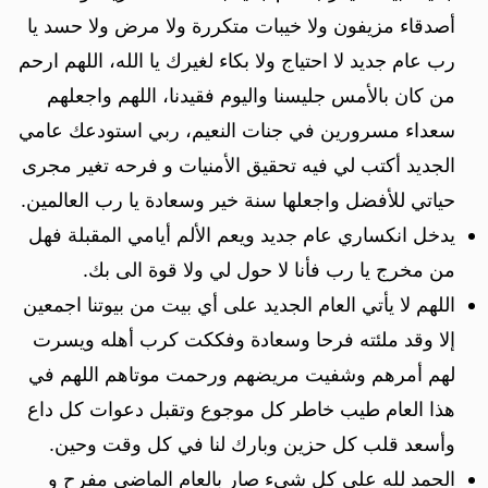
أصدقاء مزيفون ولا خيبات متكررة ولا مرض ولا حسد يا
رب عام جديد لا احتياج ولا بكاء لغيرك يا الله، اللهم ارحم
من كان بالأمس جليسنا واليوم فقيدنا، اللهم واجعلهم
سعداء مسرورين في جنات النعيم، ربي استودعك عامي
الجديد أكتب لي فيه تحقيق الأمنيات و فرحه تغير مجرى
حياتي للأفضل واجعلها سنة خير وسعادة يا رب العالمين.
يدخل انكساري عام جديد ويعم الألم أيامي المقبلة فهل
من مخرج يا رب فأنا لا حول لي ولا قوة الى بك.
اللهم لا يأتي العام الجديد على أي بيت من بيوتنا اجمعين
إلا وقد ملئته فرحا وسعادة وفككت كرب أهله ويسرت
لهم أمرهم وشفيت مريضهم ورحمت موتاهم اللهم في
هذا العام طيب خاطر كل موجوع وتقبل دعوات كل داع
وأسعد قلب كل حزين وبارك لنا في كل وقت وحين.
الحمد لله على كل شيء صار بالعام الماضي مفرح و