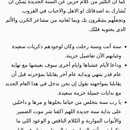
كما أن الكثير من كلام حزين عن السنة الجديدة يُمكن ان
تُشارك به اصدقائك او الاهل والاحباب في القروب
وتجعلُهم يشعُرون بك وبما تُعانيه من مشاعر الحُزن والألم
الذي يحتويه قلبُك.
سنة أتت وسنة رحلت وكان لوجودهم ذكريات سعيدة
وغيابهم الآن تفاصيل حزينة.
وداعا لأيام عشناها وايام أخرى سوف نعيشها مع نهاية
عام قذر ينتهي وبداية عام آخر يقابلنا بمؤخرته قبل أن
يقابلنا بمواجهته نقول إن نحن ندخل في هذا العام الجديد
مع بدايات جميلة حزينة سعيدة.
يا رب سنة بتخلص من حياتنا بحلوها و مرها و داخلين
على بداية سنة جديدة اللهم اكفنا شر موت الضمير
والأبواب المواربة و الكلام الناقص و الوعود اللي ما
بتكملش و أذى الدنيا وخسة الصحاب وندله في الناس