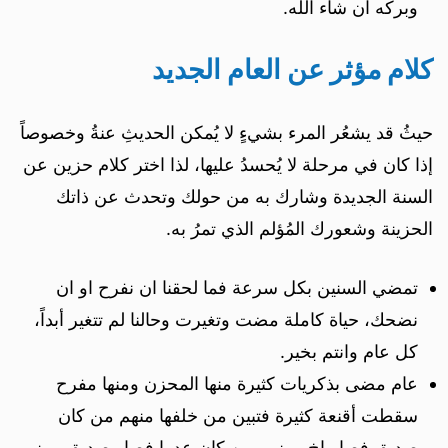
وبركه ان شاء الله.
كلام مؤثر عن العام الجديد
حيثُ قد يشعُر المرء بشيءٍ لا يُمكن الحديثِ عنةُ وخصوصاً
إذا كان في مرحلة لا يُحسدُ عليها، لذا اختر كلام حزين عن
السنة الجديدة وشارك به من حولك وتحدث عن ذاتك
الحزينة وشعورك المُؤلم الذي تمرُ به.
تمضي السنين بكل سرعة فما لحقنا ان نفرح او ان
نضحك، حياة كاملة مضت وتغيرت وحالنا لم تتغير أبداً،
كل عام وانتم بخير.
عام مضى بذكريات كثيرة منها المحزن ومنها مفرح
سقطت أقنعة كثيرة فتبين من خلفها منهم من كان
صديق فصار اخ ومنهم من كان عدوا فصار صديق ومنهم