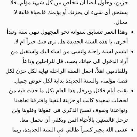
حزين، وحاول أيضاً أن تتخلص من كل شيء مؤلم، فلا
يستحق أي شيء ان يحزنك أو يؤلمك فالحياة فانية لا
محال.
وهذا العمر تتسابق سنواته نحو المجهول تنهي سنة وتبدأ
أخرى، يا هذه السنة الجديدة هل نرى فيك خيراً ام لا.
ابتسم لسنة راحلة وانسى من اساء اليك واستقبل من
أراد الدخول الى حياتك بحب، قل للراحلين وداعاً
وللقادمين اهلاً، اجعل السنة الراحلة نهاية لكل حزن لكل
قصة مؤلمة، والسنة الجديدة بداية لكل عوض جميل.
بقيت أيام قلائل ويرحل هذا العام بكل ما حدث فيه من
لحظات سعيدة كانت او حزينة التقينا وافترقنا تعاهدنا
وتواعدنا وسوف تصبح الذكرى في عقولنا وقلوبنا ولن
ترحل فالسنين بالأحباء اثمن ويكفي أن نحمل معا.
عسى الله يجبر كسراً طالني في السنة الجديدة، ربما