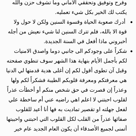
وفرح وتوفيق وتحققي الأماني وما تشوف حزن والله
يكتب لك الخير بكل شيء تعمليه.
أدرك صعوبة الحياة وقسوة السنين ولكن لا حول ولا
قوة الا بالله، فلم تترك السنين لنا شيء نعيش من أجله
أخبروني ماذا أفعل في السنة الجديدة.
شكراً على وجودكم الى جانبي دوما واصدق الامنيات
لكم بأجمل الأيام بنهاية هذا الشهر سوف تنطوي صفحته
وقبل آن تطوى أقول لكم إن أغلى هدية قدمتها لي الدنيا
هي معرفتكم ومعرفة قلوبكم الطيبة فشكراً لكم ولها
وعذراً إن قصرت في حق شخص منكم أو أخطأت عذراً
لقلوب احبتني لا اعلم اهي راضيه عني أم ساخطة علي
لفعل جهلته او تقصير تماديت به فها أنا أعيد للقلوب
صفائها عذراً من القلب لكل القلوب التي احبتني واحببتها
أتمنى لجميع الأصدقاء أن يكون العام الجديد عام خير