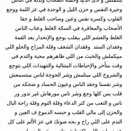
وحيرة النفس و حزن الليل و الوحدة في عز اللمة ووجع
القلوب وكسره نفس وعين وصاحب الغلط و جفا
الأصحاب والمعافرة في السكة الغلط وعتاب الناس
الغلط والعشم اللي بيقلب بوجع والإنحدار بعد القمة
وفقدان السند وفقدان الشغف وقلة المزاج والحلو اللي
مبيكملش والخبث من اللي ظاهرهم محبة والندم في
وقت متأخر والإحباطات المتتالية والتنهيدات اللي بتوجع
والشروخ اللي مبتلمش وشر الحوجة لناس مبتسمعش
وشر نفسنا وحقد الناس وعيون الحساد و ضحكه من
قلب بس كلها وجع وشر ناس مورهاش غير تدور ور
ناس و التعب من كتر الدعاء وقلة النوم وقلة راحة البال
والحزن إلى مالي القلب و حبسه الدموع ف العين و
الندم على اللي راح و بحه صوتك في عز الألم على كل
عزيز مات، اللهم اكفينا شر ناس و شر الوسواس